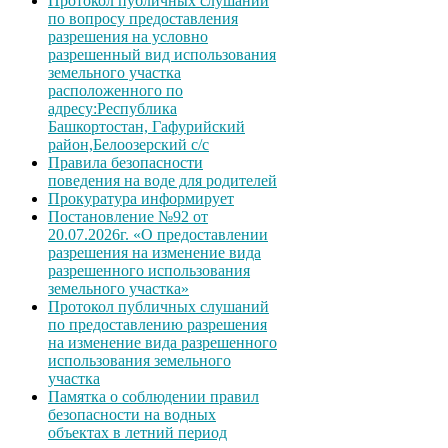
Протокол публичных слушаний
по вопросу предоставления
разрешения на условно
разрешенный вид использования
земельного участка
расположенного по
адресу:Республика
Башкортостан, Гафурийский
район,Белоозерский с/с
Правила безопасности
поведения на воде для родителей
Прокуратура информирует
Постановление №92 от
20.07.2026г. «О предоставлении
разрешения на изменение вида
разрешенного использования
земельного участка»
Протокол публичных слушаний
по предоставлению разрешения
на изменение вида разрешенного
использования земельного
участка
Памятка о соблюдении правил
безопасности на водных
объектах в летний период