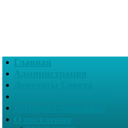
Главная
Администрация
Депутаты Совета
Каталог Документов
Интернет-приемная
О поселении
Информация о поселении