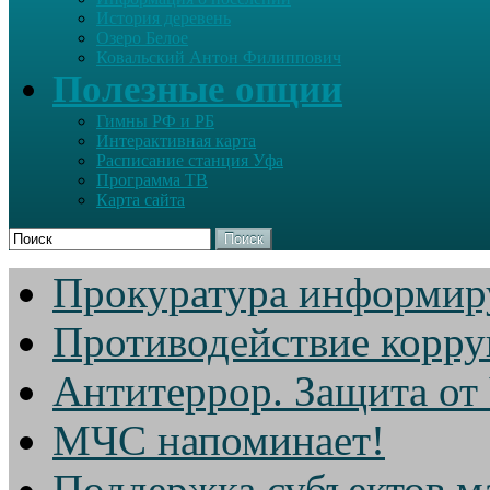
История деревень
Озеро Белое
Ковальский Антон Филиппович
Полезные опции
Гимны РФ и РБ
Интерактивная карта
Расписание станция Уфа
Программа ТВ
Карта сайта
Поиск
Прокуратура информир
Противодействие корр
Антитеррор. Защита от
МЧС напоминает!
Поддержка субъектов м