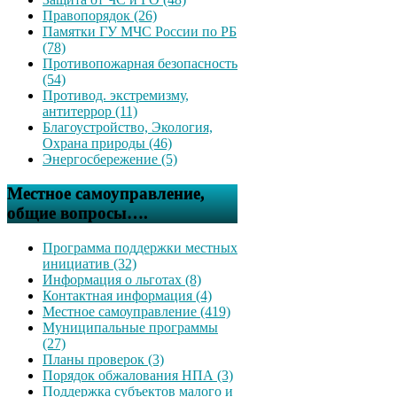
Правопорядок (26)
Памятки ГУ МЧС России по РБ
(78)
Противопожарная безопасность
(54)
Противод. экстремизму,
антитеррор (11)
Благоустройство, Экология,
Охрана природы (46)
Энергосбережение (5)
Местное самоуправление,
общие вопросы….
Программа поддержки местных
инициатив (32)
Информация о льготах (8)
Контактная информация (4)
Местное самоуправление (419)
Муниципальные программы
(27)
Планы проверок (3)
Порядок обжалования НПА (3)
Поддержка субъектов малого и