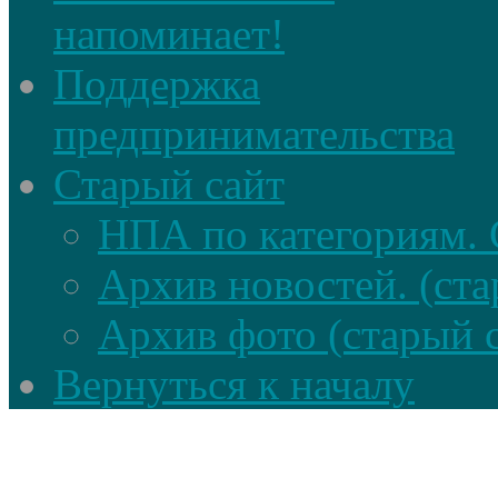
напоминает!
Поддержка
предпринимательства
Старый сайт
НПА по категориям. 
Архив новостей. (ста
Архив фото (старый 
Вернуться к началу