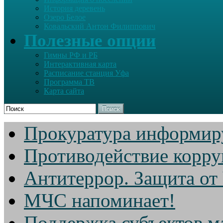
История деревень
Озеро Белое
Ковальский Антон Филиппович
Полезные опции
Гимны РФ и РБ
Интерактивная карта
Расписание станция Уфа
Программа ТВ
Карта сайта
Поиск
Прокуратура информир
Противодействие корр
Антитеррор. Защита от
МЧС напоминает!
Поддержка субъектов м