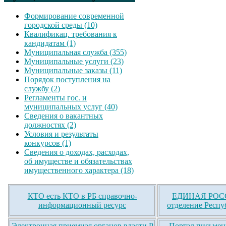
Формирование современной
городской среды (10)
Квалификац. требования к
кандидатам (1)
Муниципальная служба (355)
Муниципальные услуги (23)
Муниципальные заказы (11)
Порядок поступления на
службу (2)
Регламенты гос. и
муниципальных услуг (40)
Сведения о вакантных
должностях (2)
Условия и результаты
конкурсов (1)
Сведения о доходах, расходах,
об имуществе и обязательствах
имущественного характера (18)
КТО есть КТО в РБ справочно-
ЕДИНАЯ РОСС
информационный ресурс
отделение Респу
Электронная приемная органов власти Р
Портал письмен