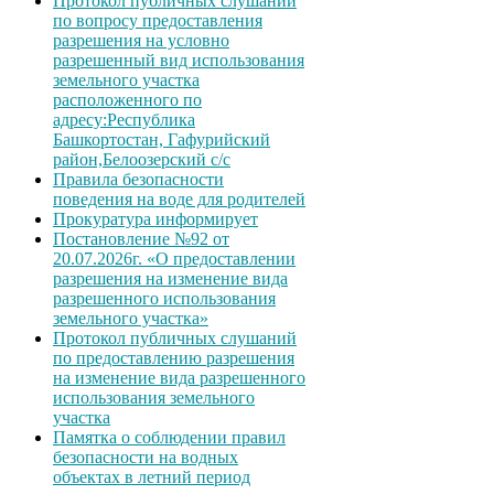
Протокол публичных слушаний
по вопросу предоставления
разрешения на условно
разрешенный вид использования
земельного участка
расположенного по
адресу:Республика
Башкортостан, Гафурийский
район,Белоозерский с/с
Правила безопасности
поведения на воде для родителей
Прокуратура информирует
Постановление №92 от
20.07.2026г. «О предоставлении
разрешения на изменение вида
разрешенного использования
земельного участка»
Протокол публичных слушаний
по предоставлению разрешения
на изменение вида разрешенного
использования земельного
участка
Памятка о соблюдении правил
безопасности на водных
объектах в летний период