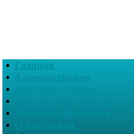
Главная
Администрация
Депутаты Совета
Каталог Документов
Интернет-приемная
О поселении
Информация о поселении