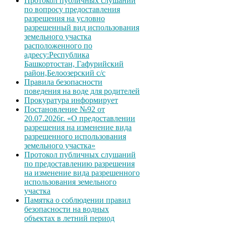
Протокол публичных слушаний
по вопросу предоставления
разрешения на условно
разрешенный вид использования
земельного участка
расположенного по
адресу:Республика
Башкортостан, Гафурийский
район,Белоозерский с/с
Правила безопасности
поведения на воде для родителей
Прокуратура информирует
Постановление №92 от
20.07.2026г. «О предоставлении
разрешения на изменение вида
разрешенного использования
земельного участка»
Протокол публичных слушаний
по предоставлению разрешения
на изменение вида разрешенного
использования земельного
участка
Памятка о соблюдении правил
безопасности на водных
объектах в летний период