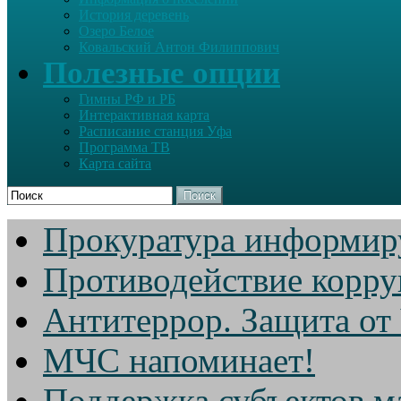
История деревень
Озеро Белое
Ковальский Антон Филиппович
Полезные опции
Гимны РФ и РБ
Интерактивная карта
Расписание станция Уфа
Программа ТВ
Карта сайта
Поиск
Прокуратура информир
Противодействие корр
Антитеррор. Защита от
МЧС напоминает!
Поддержка субъектов м