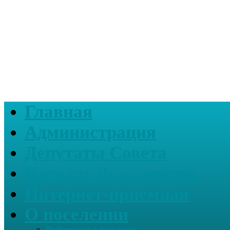
Главная
Администрация
Депутаты Совета
Каталог Документов
Интернет-приемная
О поселении
Информация о поселении