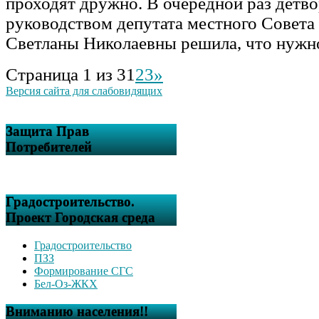
проходят дружно. В очередной раз детво
руководством депутата местного Совет
Светланы Николаевны решила, что нуж
Страница 1 из 3
1
2
3
»
Версия сайта для слабовидящих
Защита Прав
Потребителей
Градостроительство.
Проект Городская среда
Градостроительство
ПЗЗ
Формирование СГС
Бел-Оз-ЖКХ
Вниманию населения!!