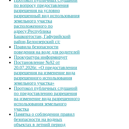
Протокол публичных слушаний
по вопросу предоставления
разрешения на условно
разрешенный вид использования
земельного участка
расположенного по
адресу:Республика
Башкортостан, Гафурийский
район,Белоозерский с/с
Правила безопасности
поведения на воде для родителей
Прокуратура информирует
Постановление №92 от
20.07.2026г. «О предоставлении
разрешения на изменение вида
разрешенного использования
земельного участка»
Протокол публичных слушаний
по предоставлению разрешения
на изменение вида разрешенного
использования земельного
участка
Памятка о соблюдении правил
безопасности на водных
объектах в летний период