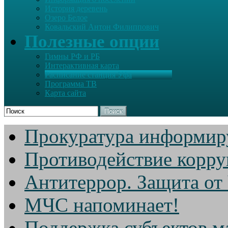
История деревень
Озеро Белое
Ковальский Антон Филиппович
Полезные опции
Гимны РФ и РБ
Интерактивная карта
Расписание станция Уфа
Программа ТВ
Карта сайта
Поиск
Прокуратура информир
Противодействие корр
Антитеррор. Защита от
МЧС напоминает!
Поддержка субъектов м