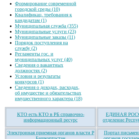
Формирование современной
городской среды (10)
Квалификац. требования к
кандидатам (1)
Муниципальная служба (355)
Муниципальные услуги (23)
Муниципальные заказы (11)
Порядок поступления на
службу (2)
Регламенты гос. и
муниципальных услуг (40)
Сведения о вакантных
должностях (2)
Условия и результаты
конкурсов (1)
Сведения о доходах, расходах,
об имуществе и обязательствах
имущественного характера (18)
КТО есть КТО в РБ справочно-
ЕДИНАЯ РОСС
информационный ресурс
отделение Респу
Электронная приемная органов власти Р
Портал письмен
Башкортостан
органов государ