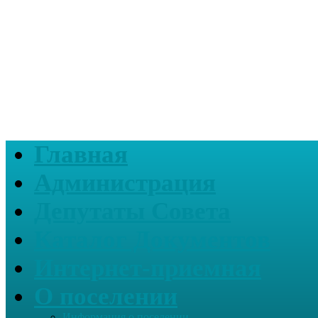
Главная
Администрация
Депутаты Совета
Каталог Документов
Интернет-приемная
О поселении
Информация о поселении