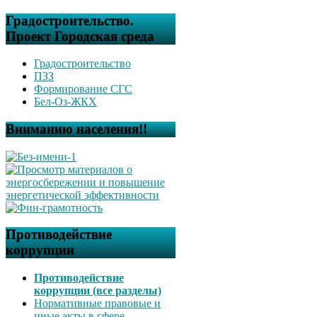
Градостроительство.
Проект Городская среда
Градостроительство
ПЗЗ
Формирование СГС
Бел-Оз-ЖКХ
Вниманию населения!!
Противодействие
коррупции
Противодействие
коррупции (все разделы)
Нормативные правовые и
иные акты в сфере