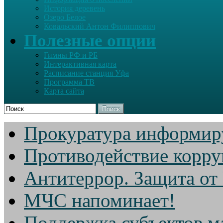
История деревень
Озеро Белое
Ковальский Антон Филиппович
Полезные опции
Гимны РФ и РБ
Интерактивная карта
Расписание станция Уфа
Программа ТВ
Карта сайта
Поиск
Прокуратура информир
Противодействие корр
Антитеррор. Защита от
МЧС напоминает!
Поддержка субъектов м