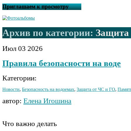
Приглашаем к просмотру
Архив по категории:
Защита 
Июл
03
2026
Правила безопасности на воде
Категории:
Новости
,
Безопасность на водоемах
,
Защита от ЧС и ГО
,
Памят
автор:
Елена Игошина
Что важно делать