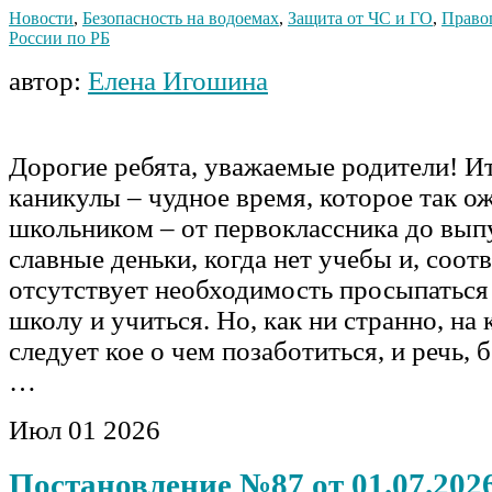
Новости
,
Безопасность на водоемах
,
Защита от ЧС и ГО
,
Право
России по РБ
автор:
Елена Игошина
Дорогие ребята, уважаемые родители! И
каникулы – чудное время, которое так 
школьником – от первоклассника до вып
славные деньки, когда нет учебы и, соот
отсутствует необходимость просыпаться 
школу и учиться. Но, как ни странно, на 
следует кое о чем позаботиться, и речь, 
…
Июл
01
2026
Постановление №87 от 01.07.202