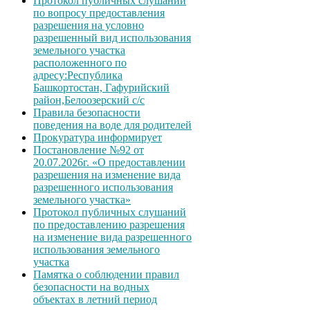
Протокол публичных слушаний
по вопросу предоставления
разрешения на условно
разрешенный вид использования
земельного участка
расположенного по
адресу:Республика
Башкортостан, Гафурийский
район,Белоозерский с/с
Правила безопасности
поведения на воде для родителей
Прокуратура информирует
Постановление №92 от
20.07.2026г. «О предоставлении
разрешения на изменение вида
разрешенного использования
земельного участка»
Протокол публичных слушаний
по предоставлению разрешения
на изменение вида разрешенного
использования земельного
участка
Памятка о соблюдении правил
безопасности на водных
объектах в летний период