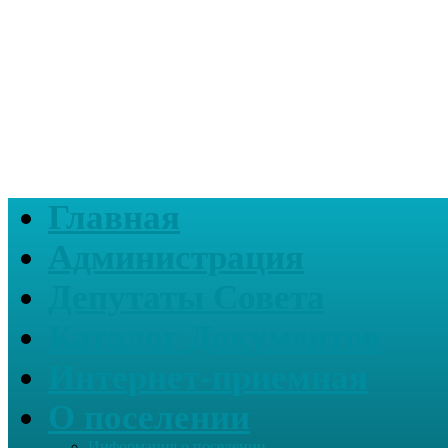
Главная
Администрация
Депутаты Совета
Каталог Документов
Интернет-приемная
О поселении
Информация о поселении