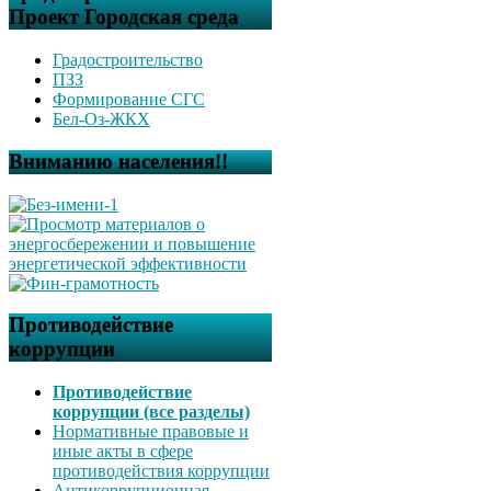
Проект Городская среда
Градостроительство
ПЗЗ
Формирование СГС
Бел-Оз-ЖКХ
Вниманию населения!!
Противодействие
коррупции
Противодействие
коррупции (все разделы)
Нормативные правовые и
иные акты в сфере
противодействия коррупции
Антикоррупционная