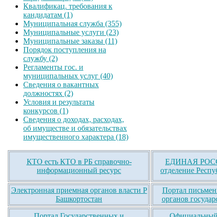
Квалификац. требования к
кандидатам (1)
Муниципальная служба (355)
Муниципальные услуги (23)
Муниципальные заказы (11)
Порядок поступления на
службу (2)
Регламенты гос. и
муниципальных услуг (40)
Сведения о вакантных
должностях (2)
Условия и результаты
конкурсов (1)
Сведения о доходах, расходах,
об имуществе и обязательствах
имущественного характера (18)
КТО есть КТО в РБ справочно-
ЕДИНАЯ РОСС
информационный ресурс
отделение Респу
Электронная приемная органов власти Р
Портал письмен
Башкортостан
органов государ
Портал Государственных и
Официальный 