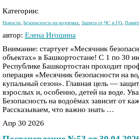
Категории:
Новости
,
Безопасность на водоемах
,
Защита от ЧС и ГО
,
Памят
автор:
Елена Игошина
Внимание: стартует «Месячник безопасн
объектах» в Башкортостане! С 1 по 30 и
Республике Башкортостан проходит про
операция «Месячник безопасности на во
купальный сезон». Главная цель — защи
взрослых и, особенно, детей на воде. У
Безопасность на водоёмах зависит от каж
Рассказываем, что важно знать …
Апр
30
2026
Постановление №53 от 30.04.2026