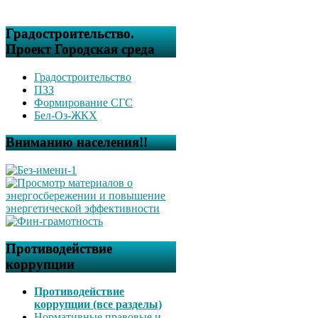
Градостроительство.
Проект Городская среда
Градостроительство
ПЗЗ
Формирование СГС
Бел-Оз-ЖКХ
Вниманию населения!!
Противодействие
коррупции
Противодействие
коррупции (все разделы)
Нормативные правовые и