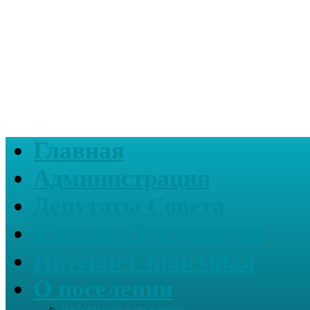
Главная
Администрация
Депутаты Совета
Каталог Документов
Интернет-приемная
О поселении
Информация о поселении