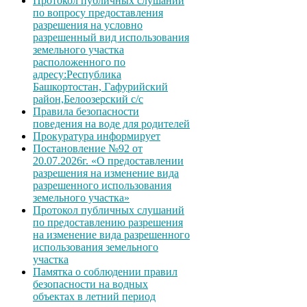
Протокол публичных слушаний
по вопросу предоставления
разрешения на условно
разрешенный вид использования
земельного участка
расположенного по
адресу:Республика
Башкортостан, Гафурийский
район,Белоозерский с/с
Правила безопасности
поведения на воде для родителей
Прокуратура информирует
Постановление №92 от
20.07.2026г. «О предоставлении
разрешения на изменение вида
разрешенного использования
земельного участка»
Протокол публичных слушаний
по предоставлению разрешения
на изменение вида разрешенного
использования земельного
участка
Памятка о соблюдении правил
безопасности на водных
объектах в летний период