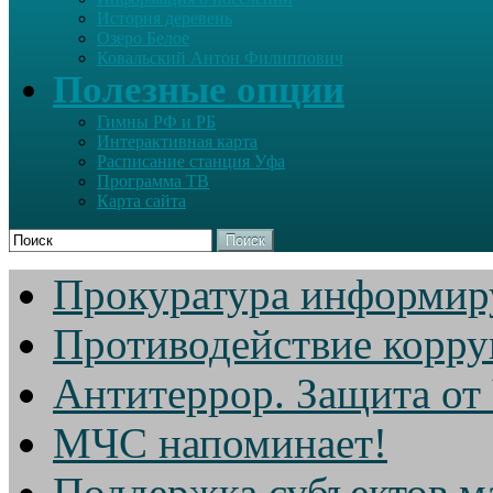
История деревень
Озеро Белое
Ковальский Антон Филиппович
Полезные опции
Гимны РФ и РБ
Интерактивная карта
Расписание станция Уфа
Программа ТВ
Карта сайта
Поиск
Прокуратура информир
Противодействие корр
Антитеррор. Защита от
МЧС напоминает!
Поддержка субъектов м