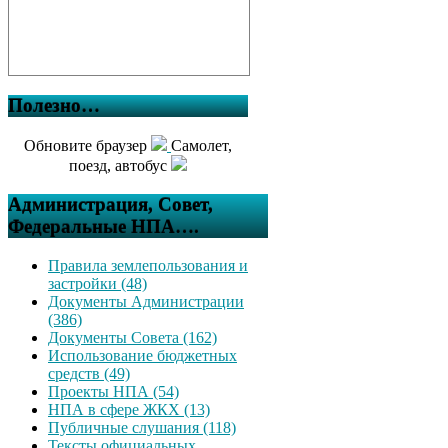
Полезно…
Обновите браузер
Самолет,
поезд, автобус
Администрация, Совет,
Федеральные НПА….
Правила землепользования и
застройки (48)
Документы Администрации
(386)
Документы Совета (162)
Использование бюджетных
средств (49)
Проекты НПА (54)
НПА в сфере ЖКХ (13)
Публичные слушания (118)
Тексты официальных