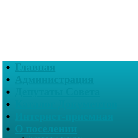
Главная
Администрация
Депутаты Совета
Каталог Документов
Интернет-приемная
О поселении
Информация о поселении