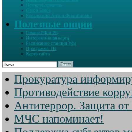
История деревень
Озеро Белое
Ковальский Антон Филиппович
Полезные опции
Гимны РФ и РБ
Интерактивная карта
Расписание станция Уфа
Программа ТВ
Карта сайта
Поиск
Прокуратура информир
Противодействие корр
Антитеррор. Защита от
МЧС напоминает!
Поддержка субъектов м