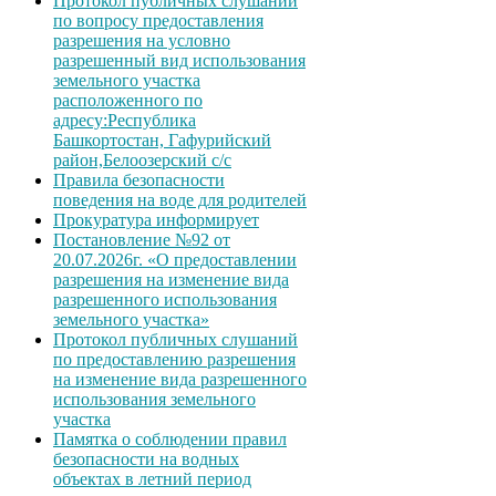
Протокол публичных слушаний
по вопросу предоставления
разрешения на условно
разрешенный вид использования
земельного участка
расположенного по
адресу:Республика
Башкортостан, Гафурийский
район,Белоозерский с/с
Правила безопасности
поведения на воде для родителей
Прокуратура информирует
Постановление №92 от
20.07.2026г. «О предоставлении
разрешения на изменение вида
разрешенного использования
земельного участка»
Протокол публичных слушаний
по предоставлению разрешения
на изменение вида разрешенного
использования земельного
участка
Памятка о соблюдении правил
безопасности на водных
объектах в летний период