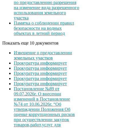
по предоставлению разрешения
на изменение вида разрешенного
использования земельного
участка
Памятка о соблюдении правил
безопасности на водных
объектах в летний период
Показать еще 10 документов
Извещение о предоставлении
земельных участков
Прокуратура информирует
Прокуратура информирует
Прокуратура информирует
Прокуратура информирует
Прокуратура информирует
Постановление №89 от
09.07.2026г. О внесении
изменений в Постановление
№74 от 10.06.2026г. “Об
утверждении Положения Об
оценке коррупционных рисков
при осуществлении закупок
товаров,работ,услуг для