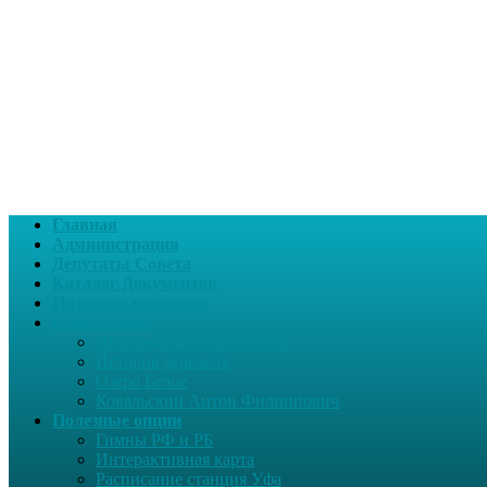
Главная
Администрация
Депутаты Совета
Каталог Документов
Интернет-приемная
О поселении
Информация о поселении
История деревень
Озеро Белое
Ковальский Антон Филиппович
Полезные опции
Гимны РФ и РБ
Интерактивная карта
Расписание станция Уфа