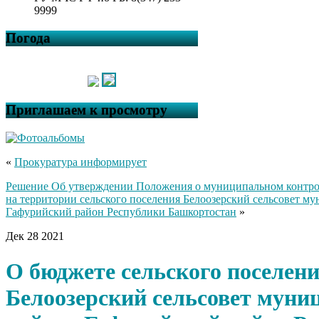
9999
Погода
Приглашаем к просмотру
«
Прокуратура информирует
Решение Об утверждении Положения о муниципальном контрол
на территории сельского поселения Белоозерский сельсовет м
Гафурийский район Республики Башкортостан
»
Дек
28
2021
О бюджете сельского поселен
Белоозерский сельсовет муни