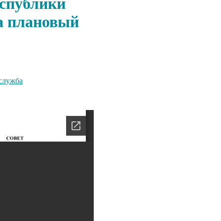
еспублики
на плановый
служба