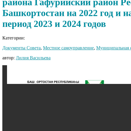
района Гафурийский район Р
Башкортостан на 2022 год и 
период 2023 и 2024 годов
Категории:
Документы Совета
,
Местное самоуправление
,
Муниципальная 
автор:
Лилия Васильева