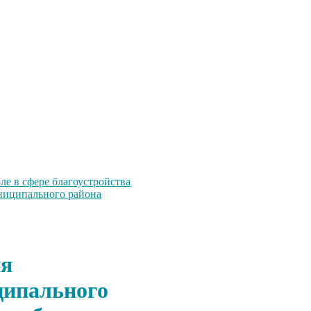
е в сфере благоустройства
униципального района
ия
ципального