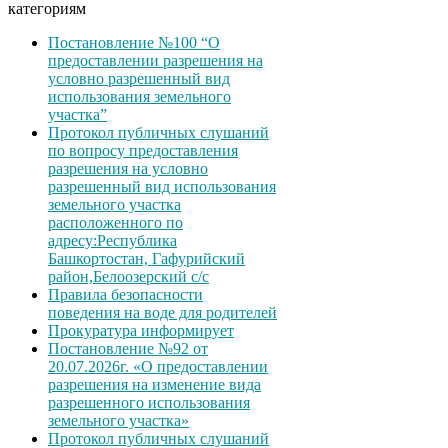
категориям
Постановление №100 “О
предоставлении разрешения на
условно разрешенный вид
использования земельного
участка”
Протокол публичных слушаний
по вопросу предоставления
разрешения на условно
разрешенный вид использования
земельного участка
расположенного по
адресу:Республика
Башкортостан, Гафурийский
район,Белоозерский с/с
Правила безопасности
поведения на воде для родителей
Прокуратура информирует
Постановление №92 от
20.07.2026г. «О предоставлении
разрешения на изменение вида
разрешенного использования
земельного участка»
Протокол публичных слушаний