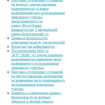
Протокол публичных слушаний
по вопросу предоставления
разрешения на условно
разрешенный вид использования
земельного участка
расположенного по
адресу:Республика
Башкортостан, Гафурийский
район,Белоозерский с/с
Правила безопасности
поведения на воде для родителей
Прокуратура информирует
Постановление №92 от
20.07.2026г. «О предоставлении
разрешения на изменение вида
разрешенного использования
земельного участка»
Протокол публичных слушаний
по предоставлению разрешения
на изменение вида разрешенного
использования земельного
участка
Памятка о соблюдении правил
безопасности на водных
объектах в летний период