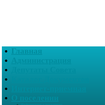
Главная
Администрация
Депутаты Совета
Каталог Документов
Интернет-приемная
О поселении
Информация о поселении