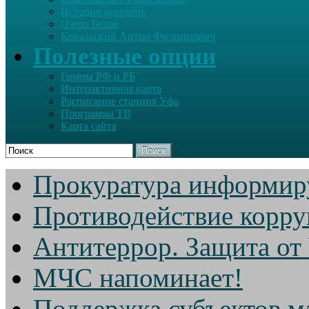
История деревень
Озеро Белое
Ковальский Антон Филиппович
Полезные опции
Гимны РФ и РБ
Интерактивная карта
Расписание станция Уфа
Программа ТВ
Карта сайта
Поиск
Прокуратура информир
Противодействие корр
Антитеррор. Защита от
МЧС напоминает!
Поддержка субъектов м