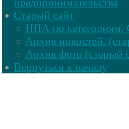
предпринимательства
Старый сайт
НПА по категориям. 
Архив новостей. (ста
Архив фото (старый 
Вернуться к началу