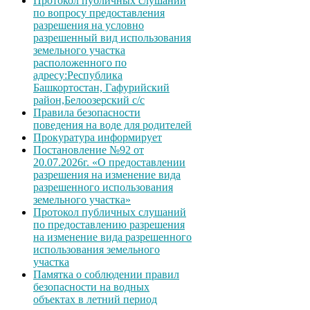
Протокол публичных слушаний
по вопросу предоставления
разрешения на условно
разрешенный вид использования
земельного участка
расположенного по
адресу:Республика
Башкортостан, Гафурийский
район,Белоозерский с/с
Правила безопасности
поведения на воде для родителей
Прокуратура информирует
Постановление №92 от
20.07.2026г. «О предоставлении
разрешения на изменение вида
разрешенного использования
земельного участка»
Протокол публичных слушаний
по предоставлению разрешения
на изменение вида разрешенного
использования земельного
участка
Памятка о соблюдении правил
безопасности на водных
объектах в летний период