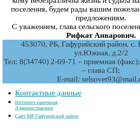
кому небезразлична жизнь и судьба на
поселения, будем рады вашим пожела
предложениям.
С уважением, глава сельского поселе
Рифкат Анварович.
453070, РБ, Гафурийский район, с. 
ул.Южная, д.2/2
Тел: 8(34740) 2-69-71 – приемная (факс)
– глава СП;
E-mail: selsovet93@mail.
Контактные данные
Интернет приемная
Администрациии
Сайт МР Гафурийский район
Новости, объявления, поздравления, статьи