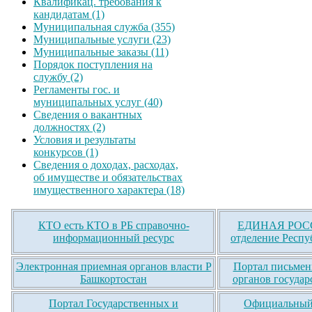
Квалификац. требования к
кандидатам (1)
Муниципальная служба (355)
Муниципальные услуги (23)
Муниципальные заказы (11)
Порядок поступления на
службу (2)
Регламенты гос. и
муниципальных услуг (40)
Сведения о вакантных
должностях (2)
Условия и результаты
конкурсов (1)
Сведения о доходах, расходах,
об имуществе и обязательствах
имущественного характера (18)
КТО есть КТО в РБ справочно-
ЕДИНАЯ РОСС
информационный ресурс
отделение Респу
Электронная приемная органов власти Р
Портал письмен
Башкортостан
органов государ
Портал Государственных и
Официальный 