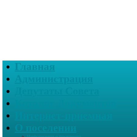
Главная
Администрация
Депутаты Совета
Каталог Документов
Интернет-приемная
О поселении
Информация о поселении