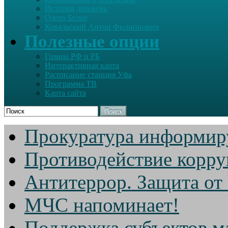
История деревень
Озеро Белое
Ковальский Антон Филиппович
Полезные опции
Гимны РФ и РБ
Интерактивная карта
Расписание станция Уфа
Программа ТВ
Карта сайта
Поиск
Прокуратура информир
Противодействие корр
Антитеррор. Защита от
МЧС напоминает!
Поддержка субъектов м