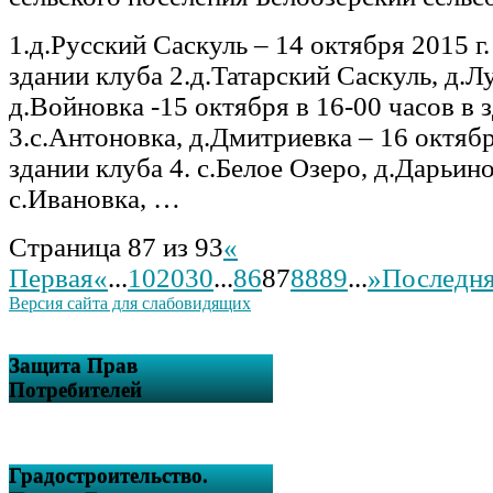
1.д.Русский Саскуль – 14 октября 2015 г.
здании клуба 2.д.Татарский Саскуль, д.Л
д.Войновка -15 октября в 16-00 часов в
3.с.Антоновка, д.Дмитриевка – 16 октябр
здании клуба 4. с.Белое Озеро, д.Дарьино
с.Ивановка, …
Страница 87 из 93
«
Первая
«
...
10
20
30
...
86
87
88
89
...
»
Последня
Версия сайта для слабовидящих
Защита Прав
Потребителей
Градостроительство.