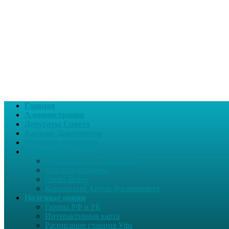
Главная
Администрация
Депутаты Совета
Каталог Документов
Интернет-приемная
О поселении
Информация о поселении
История деревень
Озеро Белое
Ковальский Антон Филиппович
Полезные опции
Гимны РФ и РБ
Интерактивная карта
Расписание станция Уфа