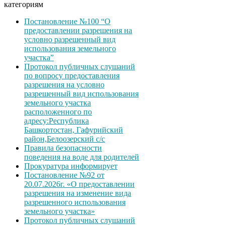
категориям
Постановление №100 “О
предоставлении разрешения на
условно разрешенный вид
использования земельного
участка”
Протокол публичных слушаний
по вопросу предоставления
разрешения на условно
разрешенный вид использования
земельного участка
расположенного по
адресу:Республика
Башкортостан, Гафурийский
район,Белоозерский с/с
Правила безопасности
поведения на воде для родителей
Прокуратура информирует
Постановление №92 от
20.07.2026г. «О предоставлении
разрешения на изменение вида
разрешенного использования
земельного участка»
Протокол публичных слушаний