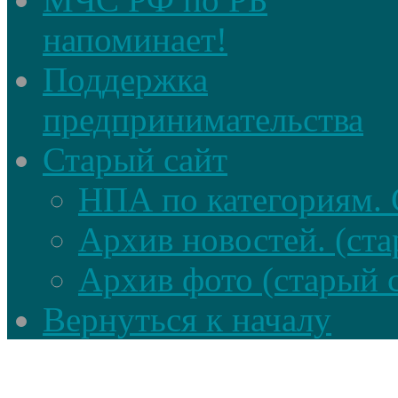
напоминает!
Поддержка
предпринимательства
Старый сайт
НПА по категориям. 
Архив новостей. (ста
Архив фото (старый 
Вернуться к началу