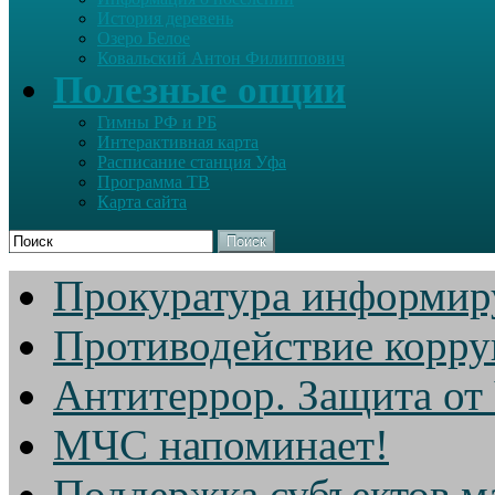
История деревень
Озеро Белое
Ковальский Антон Филиппович
Полезные опции
Гимны РФ и РБ
Интерактивная карта
Расписание станция Уфа
Программа ТВ
Карта сайта
Поиск
Прокуратура информир
Противодействие корр
Антитеррор. Защита от
МЧС напоминает!
Поддержка субъектов м