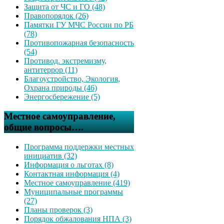
Защита от ЧС и ГО (48)
Правопорядок (26)
Памятки ГУ МЧС России по РБ
(78)
Противопожарная безопасность
(54)
Противод. экстремизму,
антитеррор (11)
Благоустройство, Экология,
Охрана природы (46)
Энергосбережение (5)
Местное самоуправление,
общие вопросы….
Программа поддержки местных
инициатив (32)
Информация о льготах (8)
Контактная информация (4)
Местное самоуправление (419)
Муниципальные программы
(27)
Планы проверок (3)
Порядок обжалования НПА (3)