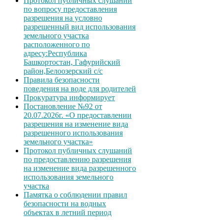
Протокол публичных слушаний
по вопросу предоставления
разрешения на условно
разрешенный вид использования
земельного участка
расположенного по
адресу:Республика
Башкортостан, Гафурийский
район,Белоозерский с/с
Правила безопасности
поведения на воде для родителей
Прокуратура информирует
Постановление №92 от
20.07.2026г. «О предоставлении
разрешения на изменение вида
разрешенного использования
земельного участка»
Протокол публичных слушаний
по предоставлению разрешения
на изменение вида разрешенного
использования земельного
участка
Памятка о соблюдении правил
безопасности на водных
объектах в летний период