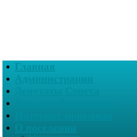
Главная
Администрация
Депутаты Совета
Каталог Документов
Интернет-приемная
О поселении
Информация о поселении