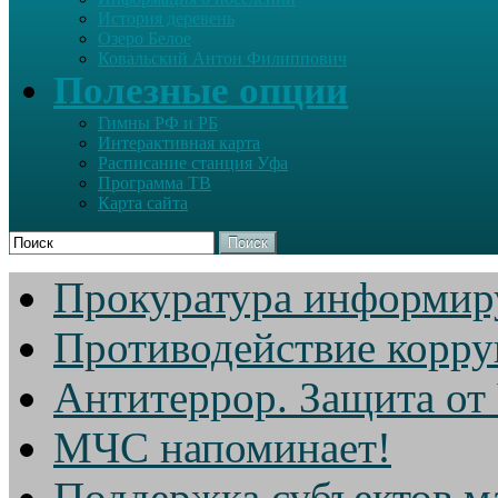
История деревень
Озеро Белое
Ковальский Антон Филиппович
Полезные опции
Гимны РФ и РБ
Интерактивная карта
Расписание станция Уфа
Программа ТВ
Карта сайта
Поиск
Прокуратура информир
Противодействие корр
Антитеррор. Защита от
МЧС напоминает!
Поддержка субъектов м