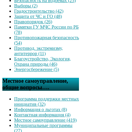
Безопасность на водоемах (25)
Выборы (2)
Градостроительство (42)
Защита от ЧС и ГО (48)
Правопорядок (26)
Памятки ГУ МЧС России по РБ
(78)
Противопожарная безопасность
(54)
Противод. экстремизму,
антитеррор (11)
Благоустройство, Экология,
Охрана природы (46)
Энергосбережение (5)
Местное самоуправление,
общие вопросы….
Программа поддержки местных
инициатив (32)
Информация о льготах (8)
Контактная информация (4)
Местное самоуправление (419)
Муниципальные программы
(27)