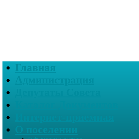
Главная
Администрация
Депутаты Совета
Каталог Документов
Интернет-приемная
О поселении
Информация о поселении