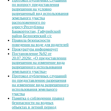
Протокол публичных слушаний
по вопросу предоставления
разрешения на условно
разрешенный вид использования
земельного участка
расположенного по
адресу:Республика
Башкортостан, Гафурийский
район,Белоозерский с/с
Правила безопасности
поведения на воде для родителей
Прокуратура информирует
Постановление №92 от
20.07.2026г. «О предоставлении
разрешения на изменение вида
разрешенного использования
земельного участка»
Протокол публичных слушаний
по предоставлению разрешения
на изменение вида разрешенного
использования земельного
участка
Памятка о соблюдении правил
безопасности на водных
объектах в летний период