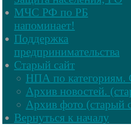
МЧС РФ по РБ
напоминает!
Поддержка
предпринимательства
Старый сайт
НПА по категориям. 
Архив новостей. (ста
Архив фото (старый 
Вернуться к началу