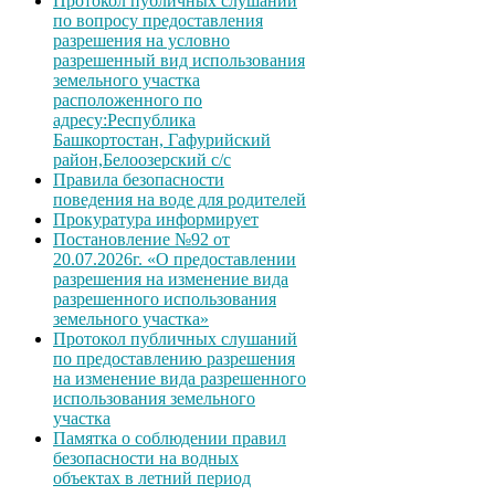
Протокол публичных слушаний
по вопросу предоставления
разрешения на условно
разрешенный вид использования
земельного участка
расположенного по
адресу:Республика
Башкортостан, Гафурийский
район,Белоозерский с/с
Правила безопасности
поведения на воде для родителей
Прокуратура информирует
Постановление №92 от
20.07.2026г. «О предоставлении
разрешения на изменение вида
разрешенного использования
земельного участка»
Протокол публичных слушаний
по предоставлению разрешения
на изменение вида разрешенного
использования земельного
участка
Памятка о соблюдении правил
безопасности на водных
объектах в летний период