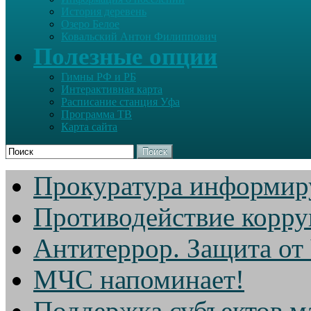
История деревень
Озеро Белое
Ковальский Антон Филиппович
Полезные опции
Гимны РФ и РБ
Интерактивная карта
Расписание станция Уфа
Программа ТВ
Карта сайта
Поиск
Прокуратура информир
Противодействие корр
Антитеррор. Защита от
МЧС напоминает!
Поддержка субъектов м