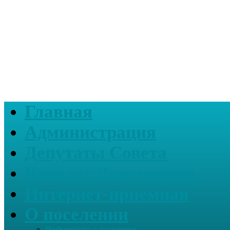
Главная
Администрация
Депутаты Совета
Каталог Документов
Интернет-приемная
О поселении
Информация о поселении