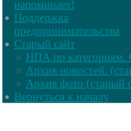
напоминает!
Поддержка
предпринимательства
Старый сайт
НПА по категориям. 
Архив новостей. (ста
Архив фото (старый 
Вернуться к началу