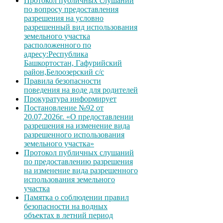
Протокол публичных слушаний
по вопросу предоставления
разрешения на условно
разрешенный вид использования
земельного участка
расположенного по
адресу:Республика
Башкортостан, Гафурийский
район,Белоозерский с/с
Правила безопасности
поведения на воде для родителей
Прокуратура информирует
Постановление №92 от
20.07.2026г. «О предоставлении
разрешения на изменение вида
разрешенного использования
земельного участка»
Протокол публичных слушаний
по предоставлению разрешения
на изменение вида разрешенного
использования земельного
участка
Памятка о соблюдении правил
безопасности на водных
объектах в летний период