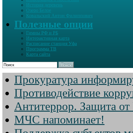
История деревень
Озеро Белое
Ковальский Антон Филиппович
Полезные опции
Гимны РФ и РБ
Интерактивная карта
Расписание станция Уфа
Программа ТВ
Карта сайта
Поиск
Прокуратура информир
Противодействие корр
Антитеррор. Защита от
МЧС напоминает!
Поддержка субъектов м