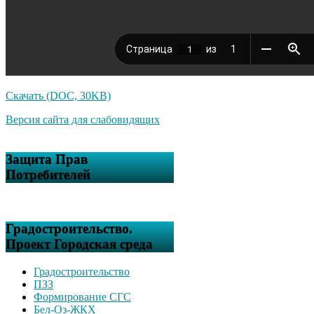
Скачать (DOC, 30KB)
Версия сайта для слабовидящих
Защита Прав
Потребителей
Градостроительство.
Проект Городская среда
Градостроительство
ПЗЗ
Формирование СГС
Бел-Оз-ЖКХ