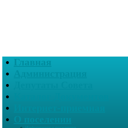
Главная
Администрация
Депутаты Совета
Каталог Документов
Интернет-приемная
О поселении
Информация о поселении