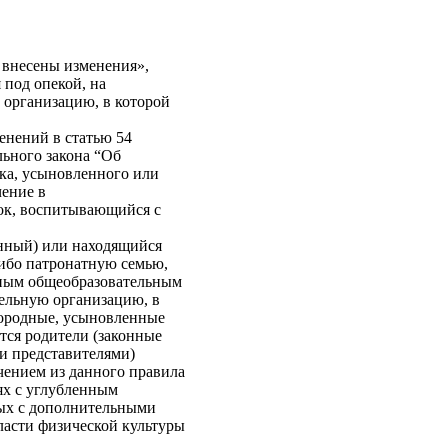
 внесены изменения»,
под опекой, на
 организацию, в которой
енений в статью 54
ьного закона “Об
ка, усыновленного или
чение в
нок, воспитывающийся с
енный) или находящийся
либо патронатную семью,
вным общеобразовательным
ельную организацию, в
нородные, усыновленные
тся родители (законные
ми представителями)
чением из данного правила
ях с углубленным
ых с дополнительными
асти физической культуры