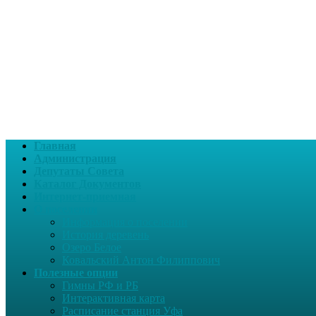
Главная
Администрация
Депутаты Совета
Каталог Документов
Интернет-приемная
О поселении
Информация о поселении
История деревень
Озеро Белое
Ковальский Антон Филиппович
Полезные опции
Гимны РФ и РБ
Интерактивная карта
Расписание станция Уфа