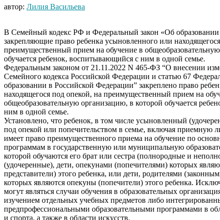
автор:
Лилия Васильева
В Семейный кодекс РФ и Федеральный закон «Об образовании
закрепляющие право ребенка усыновленного или находящегося 
преимущественный прием на обучение в общеобразовательную
обучается ребенок, воспитывающийся с ним в одной семье.
Федеральным законом от 21.11.2022 N 465-ФЗ “О внесении изм
Семейного кодекса Российской Федерации и статью 67 Федерал
образовании в Российской Федерации” закреплено право ребен
находящегося под опекой, на преимущественный прием на обу
общеобразовательную организацию, в которой обучается ребе
ним в одной семье.
Установлено, что ребенок, в том числе усыновленный (удочер
под опекой или попечительством в семье, включая приемную 
имеет право преимущественного приема на обучение по осно
программам в государственную или муниципальную образоват
которой обучаются его брат или сестра (полнородные и непол
(удочеренные), дети, опекунами (попечителями) которых являю
представители) этого ребенка, или дети, родителями (законны
которых являются опекуны (попечители) этого ребенка. Исклю
могут являться случаи обучения в образовательных организаци
изучением отдельных учебных предметов либо интегрированн
предпрофессиональными образовательными программами в обл
и спорта, а также в области искусств.