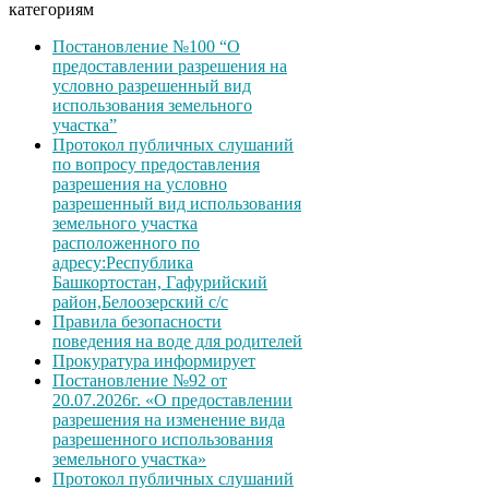
категориям
Постановление №100 “О
предоставлении разрешения на
условно разрешенный вид
использования земельного
участка”
Протокол публичных слушаний
по вопросу предоставления
разрешения на условно
разрешенный вид использования
земельного участка
расположенного по
адресу:Республика
Башкортостан, Гафурийский
район,Белоозерский с/с
Правила безопасности
поведения на воде для родителей
Прокуратура информирует
Постановление №92 от
20.07.2026г. «О предоставлении
разрешения на изменение вида
разрешенного использования
земельного участка»
Протокол публичных слушаний