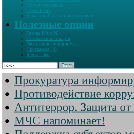
История деревень
Озеро Белое
Ковальский Антон Филиппович
Полезные опции
Гимны РФ и РБ
Интерактивная карта
Расписание станция Уфа
Программа ТВ
Карта сайта
Поиск
Прокуратура информир
Противодействие корр
Антитеррор. Защита от
МЧС напоминает!
Поддержка субъектов м