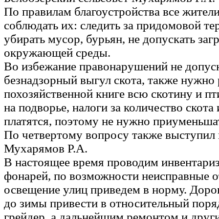
По правилам благоустройства все жите
соблюдать их: следить за придомовой те
убирать мусор, бурьян, не допускать заг
окружающей среды.
Во избежание правонарушений не допус
безнадзорный выгул скота, также нужно 
похозяйственной книге всю скотину и п
на подворье, налоги за количество скота
платятся, поэтому не нужно приуменьшат
По четвертому вопросу также выступил 
Мухарямов Р.А.
В настоящее время проводим инвентари
фонарей, по возможности неисправные 
освещение улиц приведем в норму. Доро
до зимы привести в относительный поря
грейдер, а дальнейшим ремонтом и друг