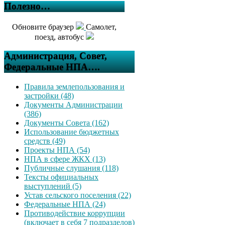
Полезно…
Обновите браузер
Самолет,
поезд, автобус
Администрация, Совет,
Федеральные НПА….
Правила землепользования и
застройки (48)
Документы Администрации
(386)
Документы Совета (162)
Использование бюджетных
средств (49)
Проекты НПА (54)
НПА в сфере ЖКХ (13)
Публичные слушания (118)
Тексты официальных
выступлений (5)
Устав сельского поселения (22)
Федеральные НПА (24)
Противодействие коррупции
(включает в себя 7 подразделов)