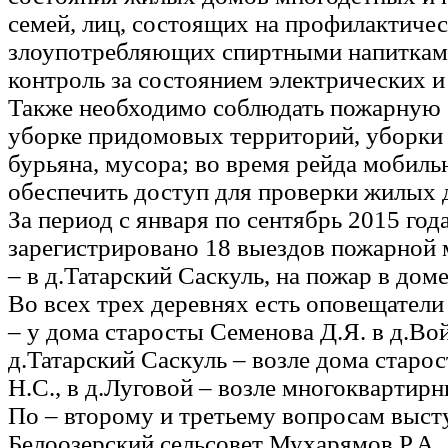
семей, лиц, состоящих на профилактичес
злоупотребляющих спиртными напиткам
контроль за состоянием электрических и
Также необходимо соблюдать пожарную 
уборке придомовых территорий, уборки 
бурьяна, мусора; во время рейда мобиль
обеспечить доступ для проверки жилых 
За период с января по сентябрь 2015 год
зарегистрировано 18 выездов пожарной 
– в д.Татарский Саскуль, на пожар в дом
Во всех трех деревнях есть оповещатели
– у дома старосты Семенова Д.Я. в д.Вой
д.Татарский Саскуль – возле дома стар
Н.С., в д.Луговой – возле многоквартир
По – второму и третьему вопросам выст
Белоозерский сельсовет Мухарямов Р.А.