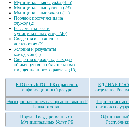
Муниципальная служба (355)
Муниципальные услуги (23)
Муниципальные заказы (11)
Порядок поступления на
службу (2)
Регламенты гос. и
муниципальных услуг (40)
Сведения о вакантных
должностях (2)
Условия и результаты
конкурсов (1)
Сведения о доходах, расходах,
об имуществе и обязательствах
имущественного характера (18)
КТО есть КТО в РБ справочно-
ЕДИНАЯ РОСС
информационный ресурс
отделение Респу
Электронная приемная органов власти Р
Портал письмен
Башкортостан
органов государ
Портал Государственных и
Официальный 
Муниципальных Услуг РБ
Республики