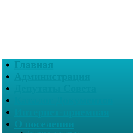
Главная
Администрация
Депутаты Совета
Каталог Документов
Интернет-приемная
О поселении
Информация о поселении