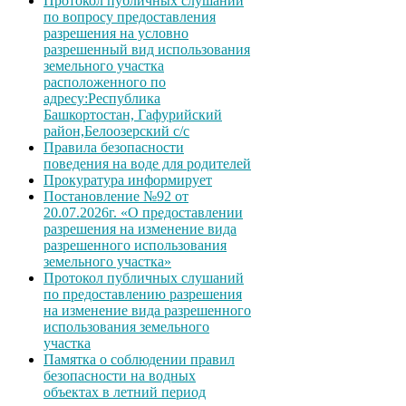
Протокол публичных слушаний
по вопросу предоставления
разрешения на условно
разрешенный вид использования
земельного участка
расположенного по
адресу:Республика
Башкортостан, Гафурийский
район,Белоозерский с/с
Правила безопасности
поведения на воде для родителей
Прокуратура информирует
Постановление №92 от
20.07.2026г. «О предоставлении
разрешения на изменение вида
разрешенного использования
земельного участка»
Протокол публичных слушаний
по предоставлению разрешения
на изменение вида разрешенного
использования земельного
участка
Памятка о соблюдении правил
безопасности на водных
объектах в летний период