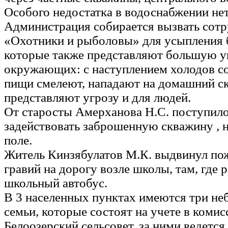
Особого недостатка в водоснабжении нет
Администрация собирается вызвать сот
«Охотники и рыболовы» для усыпления 
которые также представляют большую у
окружающих: с наступлением холодов со
пищи смелеют, нападают на домашний ск
представляют угрозу и для людей.
От старосты Амерханова Н.С. поступил
задействовать заброшенную скважину , 
поле.
Житель Кинзябулатов М.К. выдвинул по
гравий на дорогу возле школы, там, где 
школьный автобус.
В 3 населенных пунктах имеются три не
семьи, которые состоят на учете в ком
Белоозерский сельсовет, за ними ведетс