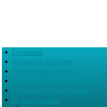
Главная
Администрация
Депутаты Совета
Каталог Документов
Интернет-приемная
О поселении
Информация о поселении