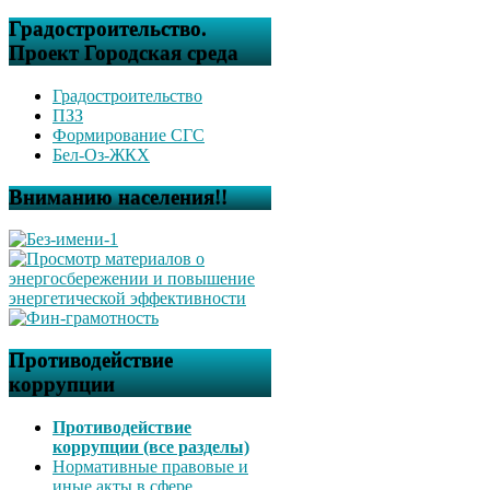
Градостроительство.
Проект Городская среда
Градостроительство
ПЗЗ
Формирование СГС
Бел-Оз-ЖКХ
Вниманию населения!!
Противодействие
коррупции
Противодействие
коррупции (все разделы)
Нормативные правовые и
иные акты в сфере