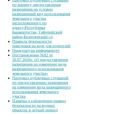
Протокол публичных слушаний
по вопросу предоставления
разрешения на условно
разрешенный вид использования
земельного участка
расположенного по
адресу:Республика
Башкортостан, Гафурийский
район,Белоозерский с/с
Правила безопасности
поведения на воде для родителей
Прокуратура информирует
Постановление №92 от
20.07.2026г. «О предоставлении
разрешения на изменение вида
разрешенного использования
земельного участка»
Протокол публичных слушаний
по предоставлению разрешения
на изменение вида разрешенного
использования земельного
участка
Памятка о соблюдении правил
безопасности на водных
объектах в летний период