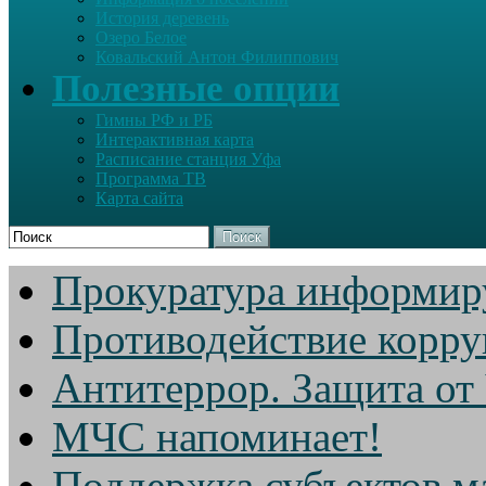
История деревень
Озеро Белое
Ковальский Антон Филиппович
Полезные опции
Гимны РФ и РБ
Интерактивная карта
Расписание станция Уфа
Программа ТВ
Карта сайта
Поиск
Прокуратура информир
Противодействие корр
Антитеррор. Защита от
МЧС напоминает!
Поддержка субъектов м