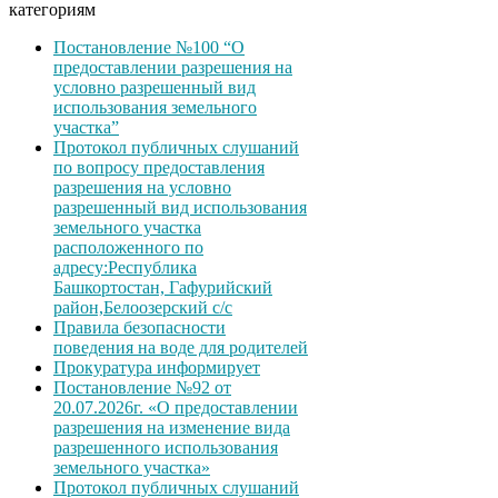
категориям
Постановление №100 “О
предоставлении разрешения на
условно разрешенный вид
использования земельного
участка”
Протокол публичных слушаний
по вопросу предоставления
разрешения на условно
разрешенный вид использования
земельного участка
расположенного по
адресу:Республика
Башкортостан, Гафурийский
район,Белоозерский с/с
Правила безопасности
поведения на воде для родителей
Прокуратура информирует
Постановление №92 от
20.07.2026г. «О предоставлении
разрешения на изменение вида
разрешенного использования
земельного участка»
Протокол публичных слушаний