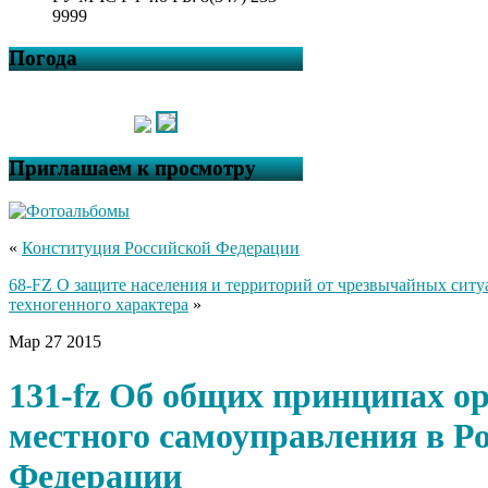
9999
Погода
Приглашаем к просмотру
«
Конституция Российской Федерации
68-FZ О защите населения и территорий от чрезвычайных сит
техногенного характера
»
Мар
27
2015
131-fz Об общих принципах о
местного самоуправления в Р
Федерации