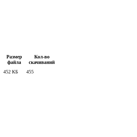
Размер
Кол-во
файла
скачиваний
452 КБ
455