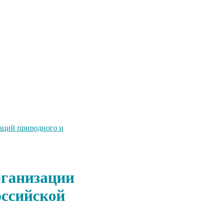
уаций природного и
рганизации
оссийской