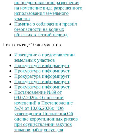
по предоставлению разрешения
на изменение вида разрешенного
использования земельного
участка
Памятка о соблюдении правил
безопасности на водных
объектах в летний период
Показать еще 10 документов
Извещение о предоставлении
земельных участков
Прокуратура информирует
Прокуратура информирует
Прокуратура информирует
Прокуратура информирует
Прокуратура информирует
Постановление №89 от
09.07.2026г. О внесении
изменений в Постановление
№74 от 10.06.2026г. “Об
утверждении Положения Об
оценке коррупционных рисков
при осуществлении закупок
товаров,работ,услуг для