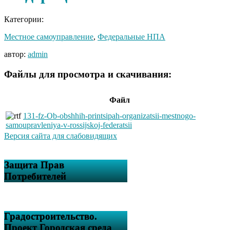
Категории:
Местное самоуправление
,
Федеральные НПА
автор:
admin
Файлы для просмотра и скачивания:
Файл
131-fz-Ob-obshhih-printsipah-organizatsii-mestnogo-
samoupravleniya-v-rossijskoj-federatsii
Версия сайта для слабовидящих
Защита Прав
Потребителей
Градостроительство.
Проект Городская среда