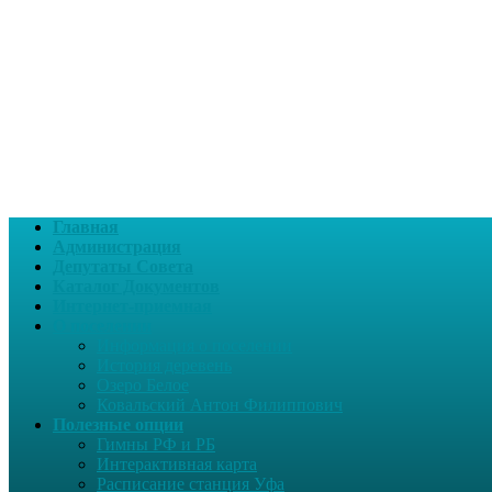
Главная
Администрация
Депутаты Совета
Каталог Документов
Интернет-приемная
О поселении
Информация о поселении
История деревень
Озеро Белое
Ковальский Антон Филиппович
Полезные опции
Гимны РФ и РБ
Интерактивная карта
Расписание станция Уфа