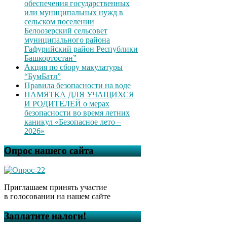
обеспечения государственных
или муниципальных нужд в
сельском поселении
Белоозерский сельсовет
муниципального района
Гафурийский район Республики
Башкортостан”
Акция по сбору макулатуры
“БумБатл”
Правила безопасности на воде
ПАМЯТКА ДЛЯ УЧАЩИХСЯ
И РОДИТЕЛЕЙ о мерах
безопасности во время летних
каникул «Безопасное лето –
2026»
Опрос нашего сайта
Приглашаем принять участие
в голосовании на нашем сайте
Заплатите налоги!