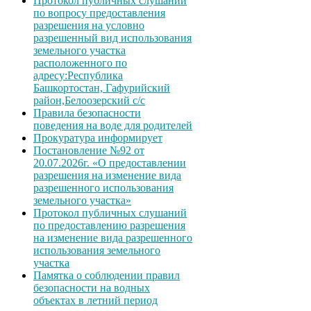
Протокол публичных слушаний
по вопросу предоставления
разрешения на условно
разрешенный вид использования
земельного участка
расположенного по
адресу:Республика
Башкортостан, Гафурийский
район,Белоозерский с/с
Правила безопасности
поведения на воде для родителей
Прокуратура информирует
Постановление №92 от
20.07.2026г. «О предоставлении
разрешения на изменение вида
разрешенного использования
земельного участка»
Протокол публичных слушаний
по предоставлению разрешения
на изменение вида разрешенного
использования земельного
участка
Памятка о соблюдении правил
безопасности на водных
объектах в летний период