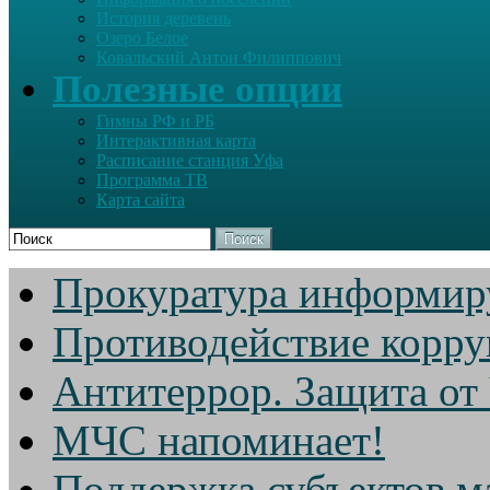
История деревень
Озеро Белое
Ковальский Антон Филиппович
Полезные опции
Гимны РФ и РБ
Интерактивная карта
Расписание станция Уфа
Программа ТВ
Карта сайта
Поиск
Прокуратура информир
Противодействие корр
Антитеррор. Защита от
МЧС напоминает!
Поддержка субъектов м