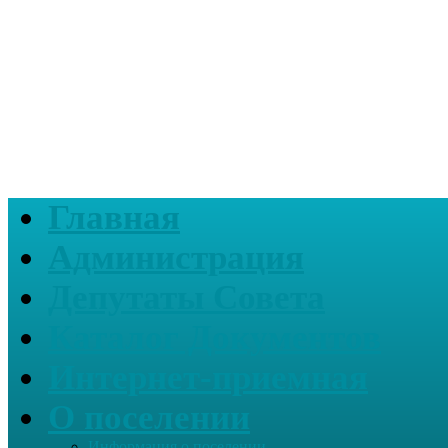
Главная
Администрация
Депутаты Совета
Каталог Документов
Интернет-приемная
О поселении
Информация о поселении