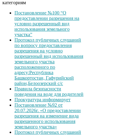
категориям
Постановление №100 “О
предоставлении разрешения на
условно разрешенный вид
использования земельного
участка”
Протокол публичных слушаний
по вопросу предоставления
разрешения на условно
разрешенный вид использования
земельного участка
расположенного по
адресу:Республика
Башкортостан, Гафурийский
район,Белоозерский с/с
Правила безопасности
поведения на воде для родителей
Прокуратура информирует
Постановление №92 от
20.07.2026г. «О предоставлении
разрешения на изменение вида
разрешенного использования
земельного участка»
Протокол публичных слушаний