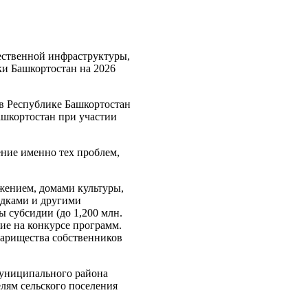
ественной инфраструктуры,
и Башкортостан на 2026
в Республике Башкортостан
ашкортостан при участии
ние именно тех проблем,
жением, домами культуры,
адками и другими
 субсидии (до 1,200 млн.
ие на конкурсе программ.
варищества собственников
муниципального района
лям сельского поселения