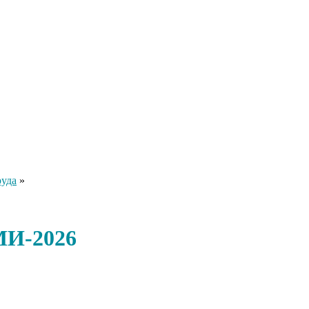
руда
»
МИ-2026