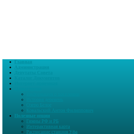
Главная
Администрация
Депутаты Совета
Каталог Документов
Интернет-приемная
О поселении
Информация о поселении
История деревень
Озеро Белое
Ковальский Антон Филиппович
Полезные опции
Гимны РФ и РБ
Интерактивная карта
Расписание станция Уфа