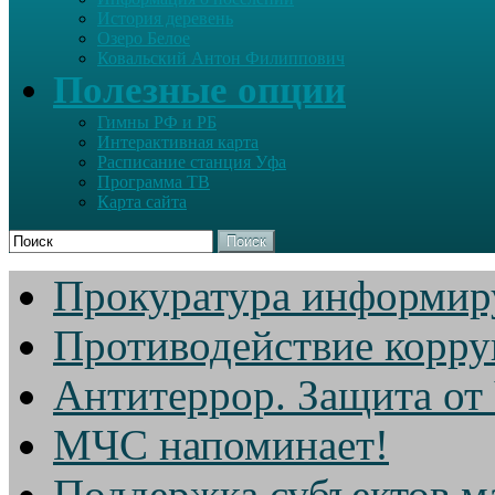
История деревень
Озеро Белое
Ковальский Антон Филиппович
Полезные опции
Гимны РФ и РБ
Интерактивная карта
Расписание станция Уфа
Программа ТВ
Карта сайта
Поиск
Прокуратура информир
Противодействие корр
Антитеррор. Защита от
МЧС напоминает!
Поддержка субъектов м