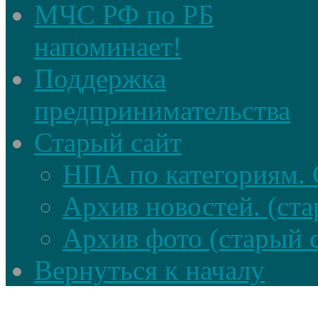
МЧС РФ по РБ
напоминает!
Поддержка
предпринимательства
Старый сайт
НПА по категориям. 
Архив новостей. (ста
Архив фото (старый 
Вернуться к началу