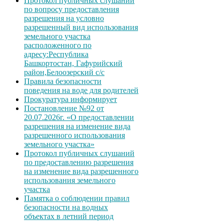
Протокол публичных слушаний
по вопросу предоставления
разрешения на условно
разрешенный вид использования
земельного участка
расположенного по
адресу:Республика
Башкортостан, Гафурийский
район,Белоозерский с/с
Правила безопасности
поведения на воде для родителей
Прокуратура информирует
Постановление №92 от
20.07.2026г. «О предоставлении
разрешения на изменение вида
разрешенного использования
земельного участка»
Протокол публичных слушаний
по предоставлению разрешения
на изменение вида разрешенного
использования земельного
участка
Памятка о соблюдении правил
безопасности на водных
объектах в летний период