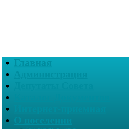
Главная
Администрация
Депутаты Совета
Каталог Документов
Интернет-приемная
О поселении
Информация о поселении