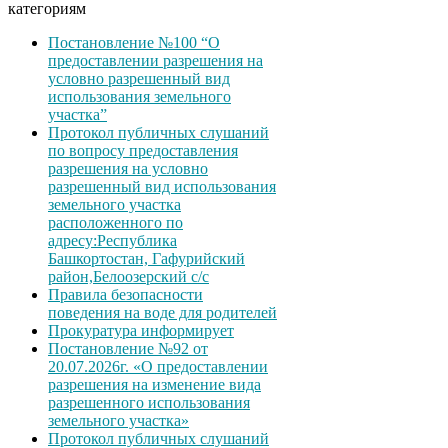
категориям
Постановление №100 “О
предоставлении разрешения на
условно разрешенный вид
использования земельного
участка”
Протокол публичных слушаний
по вопросу предоставления
разрешения на условно
разрешенный вид использования
земельного участка
расположенного по
адресу:Республика
Башкортостан, Гафурийский
район,Белоозерский с/с
Правила безопасности
поведения на воде для родителей
Прокуратура информирует
Постановление №92 от
20.07.2026г. «О предоставлении
разрешения на изменение вида
разрешенного использования
земельного участка»
Протокол публичных слушаний