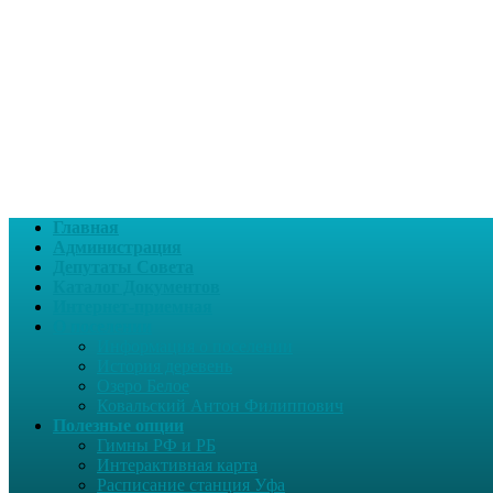
Главная
Администрация
Депутаты Совета
Каталог Документов
Интернет-приемная
О поселении
Информация о поселении
История деревень
Озеро Белое
Ковальский Антон Филиппович
Полезные опции
Гимны РФ и РБ
Интерактивная карта
Расписание станция Уфа