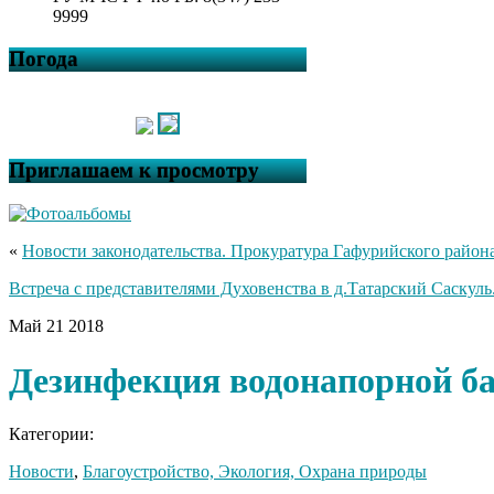
9999
Погода
Приглашаем к просмотру
«
Новости законодательства. Прокуратура Гафурийского район
Встреча с представителями Духовенства в д.Татарский Саскуль
Май
21
2018
Дезинфекция водонапорной б
Категории:
Новости
,
Благоустройство, Экология, Охрана природы