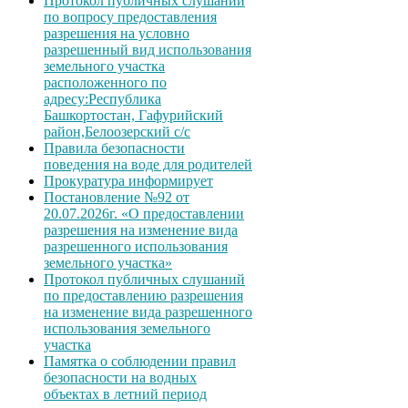
Протокол публичных слушаний
по вопросу предоставления
разрешения на условно
разрешенный вид использования
земельного участка
расположенного по
адресу:Республика
Башкортостан, Гафурийский
район,Белоозерский с/с
Правила безопасности
поведения на воде для родителей
Прокуратура информирует
Постановление №92 от
20.07.2026г. «О предоставлении
разрешения на изменение вида
разрешенного использования
земельного участка»
Протокол публичных слушаний
по предоставлению разрешения
на изменение вида разрешенного
использования земельного
участка
Памятка о соблюдении правил
безопасности на водных
объектах в летний период