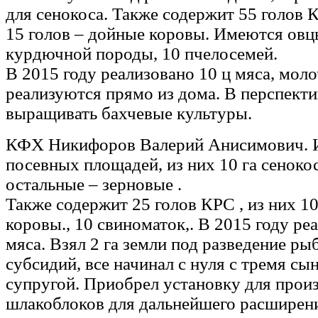
для сенокоса. Также содержит 55 голов 
15 голов – дойные коровы. Имеются овц
курдючной породы, 10 пчелосемей.
В 2015 году реализовано 10 ц мяса, мол
реализуются прямо из дома. В перспекти
выращивать бахчевые культуры.
КФХ Никифоров Валерий Анисимович. И
посевных площадей, из них 10 га сеноко
остальные – зерновые .
Также содержит 25 голов КРС , из них 1
коровы., 10 свиноматок,. В 2015 году ре
мяса. Взял 2 га земли под разведение рыб
субсидий, все начинал с нуля с тремя сы
супругой. Приобрел установку для прои
шлакоблоков для дальнейшего расширени