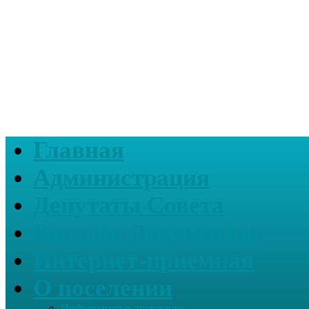
Главная
Администрация
Депутаты Совета
Каталог Документов
Интернет-приемная
О поселении
Информация о поселении