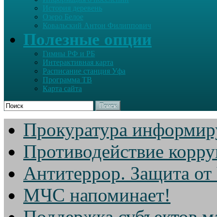
История деревень
Озеро Белое
Ковальский Антон Филиппович
Полезные опции
Гимны РФ и РБ
Интерактивная карта
Расписание станция Уфа
Программа ТВ
Карта сайта
Поиск
Прокуратура информир
Противодействие корр
Антитеррор. Защита от
МЧС напоминает!
Поддержка субъектов м