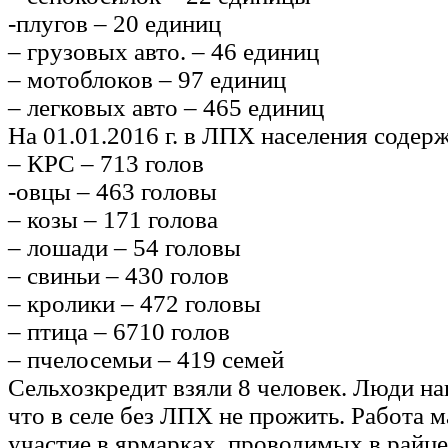
-плугов – 20 единиц
– грузовых авто. – 46 единиц
– мотоблоков – 97 единиц
– легковых авто – 465 единиц
На 01.01.2016 г. в ЛПХ населения содер
– КРС – 713 голов
-овцы – 463 головы
– козы – 171 голова
– лошади – 54 головы
– свиньи – 430 голов
– кролики – 472 головы
– птица – 6710 голов
– пчелосемьи – 419 семей
Сельхозкредит взяли 8 человек. Люди на
что в селе без ЛПХ не прожить. Работа 
участие в ярмарках, проводимых в райце