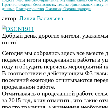
средств
,
Местное самоуправление
,
Муниципальная служба
,
Пра
Противопожарная безопасность
,
Тексты официальных выступл
данные
,
Благоустройство, Экология, Охрана природы
автор:
Лилия Васильева
Добрый день, дорогие жители, уважаемы
гости!
Сегодня мы собрались здесь все вместе д
подвести итоги проделанной работы в у
году и обсудить перечень мероприятий на
В соответствии с действующим ФЗ главы
поселений ежегодно отчитываются перед
проделанной работе.
Отчитываясь о проделанной работе сель
за 2015 год, хочу отметить, что такие от
просто традиция, а жизненная необходим