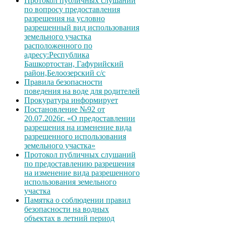
Протокол публичных слушаний
по вопросу предоставления
разрешения на условно
разрешенный вид использования
земельного участка
расположенного по
адресу:Республика
Башкортостан, Гафурийский
район,Белоозерский с/с
Правила безопасности
поведения на воде для родителей
Прокуратура информирует
Постановление №92 от
20.07.2026г. «О предоставлении
разрешения на изменение вида
разрешенного использования
земельного участка»
Протокол публичных слушаний
по предоставлению разрешения
на изменение вида разрешенного
использования земельного
участка
Памятка о соблюдении правил
безопасности на водных
объектах в летний период