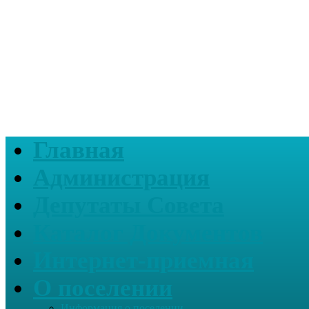
Главная
Администрация
Депутаты Совета
Каталог Документов
Интернет-приемная
О поселении
Информация о поселении