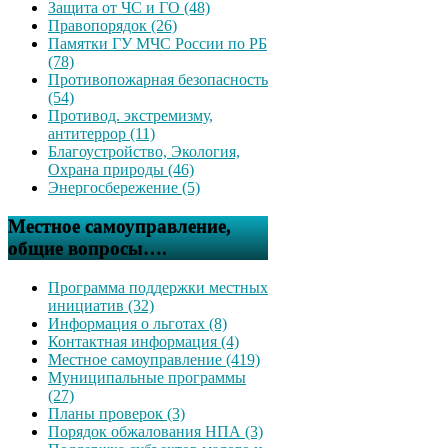
Защита от ЧС и ГО (48)
Правопорядок (26)
Памятки ГУ МЧС России по РБ
(78)
Противопожарная безопасность
(54)
Противод. экстремизму,
антитеррор (11)
Благоустройство, Экология,
Охрана природы (46)
Энергосбережение (5)
Местное самоуправление,
общие вопросы….
Программа поддержки местных
инициатив (32)
Информация о льготах (8)
Контактная информация (4)
Местное самоуправление (419)
Муниципальные программы
(27)
Планы проверок (3)
Порядок обжалования НПА (3)