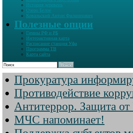
История деревень
Озеро Белое
Ковальский Антон Филиппович
Полезные опции
Гимны РФ и РБ
Интерактивная карта
Расписание станция Уфа
Программа ТВ
Карта сайта
Поиск
Прокуратура информир
Противодействие корр
Антитеррор. Защита от
МЧС напоминает!
Поддержка субъектов м