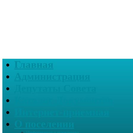
Главная
Администрация
Депутаты Совета
Каталог Документов
Интернет-приемная
О поселении
Информация о поселении