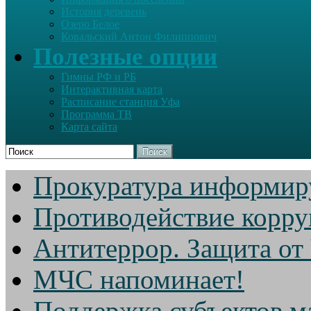
История деревень
Озеро Белое
Ковальский Антон Филиппович
Полезные опции
Гимны РФ и РБ
Интерактивная карта
Расписание станция Уфа
Программа ТВ
Карта сайта
Поиск
Прокуратура информир
Противодействие корр
Антитеррор. Защита от
МЧС напоминает!
Поддержка субъектов м