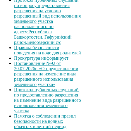
Протокол публичных слушаний
по вопросу предоставления
разрешения на условно
разрешенный вид использования
земельного участка
расположенного по
адресу:Республика
Башкортостан, Гафурийский
район,Белоозерский с/с
Правила безопасности
поведения на воде для родителей
Прокуратура информирует
Постановление №92 от
20.07.2026г. «О предоставлении
разрешения на изменение вида
разрешенного использования
земельного участка»
Протокол публичных слушаний
по предоставлению разрешения
на изменение вида разрешенного
использования земельного
участка
Памятка о соблюдении правил
безопасности на водных
объектах в летний период