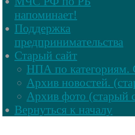
МЧС РФ по РБ
напоминает!
Поддержка
предпринимательства
Старый сайт
НПА по категориям. 
Архив новостей. (ста
Архив фото (старый 
Вернуться к началу