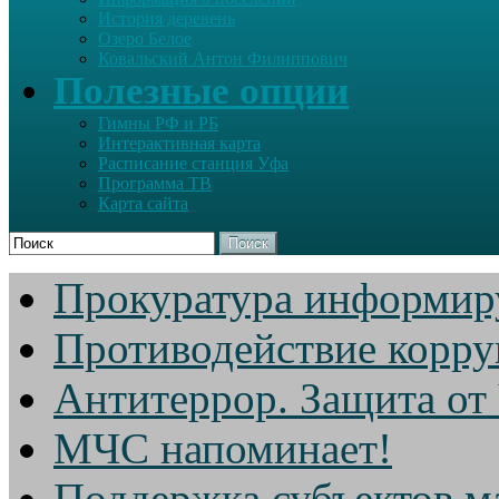
История деревень
Озеро Белое
Ковальский Антон Филиппович
Полезные опции
Гимны РФ и РБ
Интерактивная карта
Расписание станция Уфа
Программа ТВ
Карта сайта
Поиск
Прокуратура информир
Противодействие корр
Антитеррор. Защита от
МЧС напоминает!
Поддержка субъектов м