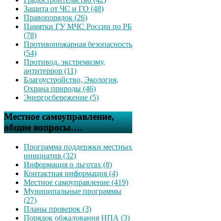
Защита от ЧС и ГО (48)
Правопорядок (26)
Памятки ГУ МЧС России по РБ
(78)
Противопожарная безопасность
(54)
Противод. экстремизму,
антитеррор (11)
Благоустройство, Экология,
Охрана природы (46)
Энергосбережение (5)
Местное самоуправление,
общие вопросы….
Программа поддержки местных
инициатив (32)
Информация о льготах (8)
Контактная информация (4)
Местное самоуправление (419)
Муниципальные программы
(27)
Планы проверок (3)
Порядок обжалования НПА (3)