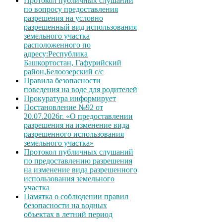
Протокол публичных слушаний
по вопросу предоставления
разрешения на условно
разрешенный вид использования
земельного участка
расположенного по
адресу:Республика
Башкортостан, Гафурийский
район,Белоозерский с/с
Правила безопасности
поведения на воде для родителей
Прокуратура информирует
Постановление №92 от
20.07.2026г. «О предоставлении
разрешения на изменение вида
разрешенного использования
земельного участка»
Протокол публичных слушаний
по предоставлению разрешения
на изменение вида разрешенного
использования земельного
участка
Памятка о соблюдении правил
безопасности на водных
объектах в летний период