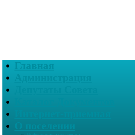
Главная
Администрация
Депутаты Совета
Каталог Документов
Интернет-приемная
О поселении
Информация о поселении