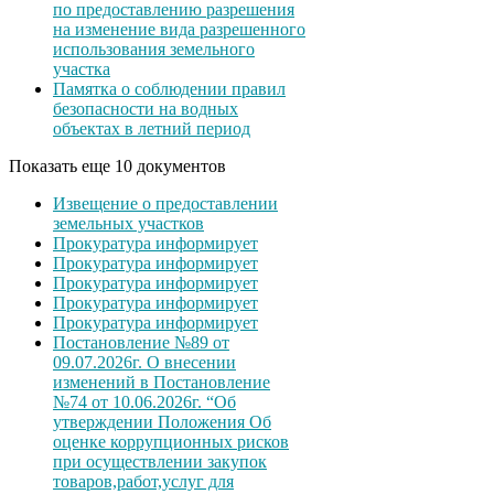
по предоставлению разрешения
на изменение вида разрешенного
использования земельного
участка
Памятка о соблюдении правил
безопасности на водных
объектах в летний период
Показать еще 10 документов
Извещение о предоставлении
земельных участков
Прокуратура информирует
Прокуратура информирует
Прокуратура информирует
Прокуратура информирует
Прокуратура информирует
Постановление №89 от
09.07.2026г. О внесении
изменений в Постановление
№74 от 10.06.2026г. “Об
утверждении Положения Об
оценке коррупционных рисков
при осуществлении закупок
товаров,работ,услуг для