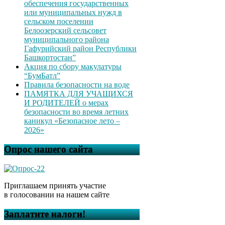
обеспечения государственных
или муниципальных нужд в
сельском поселении
Белоозерский сельсовет
муниципального района
Гафурийский район Республики
Башкортостан”
Акция по сбору макулатуры
“БумБатл”
Правила безопасности на воде
ПАМЯТКА ДЛЯ УЧАЩИХСЯ
И РОДИТЕЛЕЙ о мерах
безопасности во время летних
каникул «Безопасное лето –
2026»
Опрос нашего сайта
Приглашаем принять участие
в голосовании на нашем сайте
Заплатите налоги!