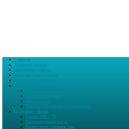
Главная
Администрация
Депутаты Совета
Каталог Документов
Интернет-приемная
О поселении
Информация о поселении
История деревень
Озеро Белое
Ковальский Антон Филиппович
Полезные опции
Гимны РФ и РБ
Интерактивная карта
Расписание станция Уфа