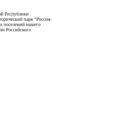
ний Республики
торический парк “Россия-
их поселений нашего
ии Российского