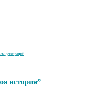
ием деклараций
оя история”