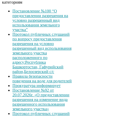
категориям
Постановление №100 “О
предоставлении разрешения на
условно разрешенный вид
использования земельного
участка”
Протокол публичных слушаний
по вопросу предоставления
разрешения на условно
разрешенный вид использования
земельного участка
расположенного по
адресу:Республика
Башкортостан, Гафурийский
район,Белоозерский с/с
Правила безопасности
поведения на воде для родителей
Прокуратура информирует
Постановление №92 от
20.07.2026г. «О предоставлении
разрешения на изменение вида
разрешенного использования
земельного участка»
Протокол публичных слушаний