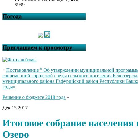
9999
Погода
Приглашаем к просмотру
«
Постановление ” Об утверждении муниципальной программ
современной городской среды сельского поселения Белоозерски
муниципального района Гафурийский район Республики Башко
годы»
Решение о бюджете 2018 года
»
Дек
15
2017
Итоговое собрание населения 
Озеро