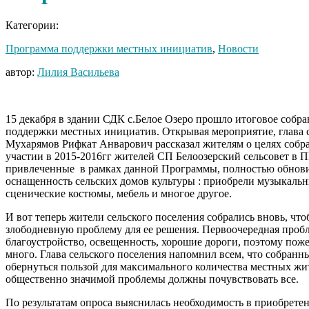
Категории:
Программа поддержки местных инициатив
,
Новости
автор:
Лилия Васильева
15 декабря в здании СДК с.Белое Озеро прошло итоговое собр
поддержки местных инициатив. Открывая мероприятие, глава 
Мухарямов Рифкат Анварович рассказал жителям о целях собр
участии в 2015-2016гг жителей СП Белоозерский сельсовет в 
привлеченные в рамках данной Программы, полностью обнов
оснащенность сельских домов культуры : приобрели музыкаль
сценические костюмы, мебель и многое другое.
И вот теперь жители сельского поселения собрались вновь, чт
злободневную проблему для ее решения. Первоочередная проб
благоустройство, освещенность, хорошие дороги, поэтому пож
много. Глава сельского поселения напомнил всем, что собранн
обернуться пользой для максимального количества местных жи
общественно значимой проблемы должны почувствовать все.
По результатам опроса выяснилась необходимость в приобрете