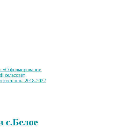
ы «О формировании
й сельсовет
ртостан на 2018-2022
в с.Белое