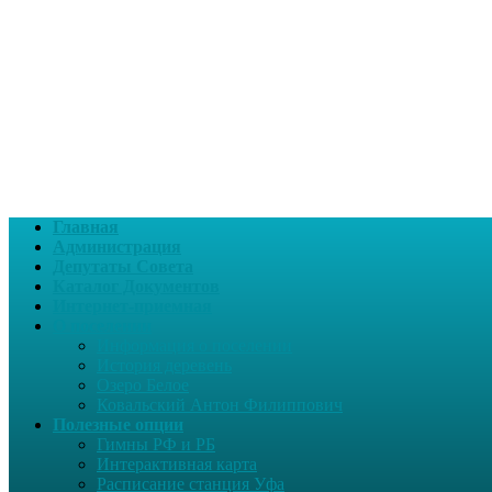
Главная
Администрация
Депутаты Совета
Каталог Документов
Интернет-приемная
О поселении
Информация о поселении
История деревень
Озеро Белое
Ковальский Антон Филиппович
Полезные опции
Гимны РФ и РБ
Интерактивная карта
Расписание станция Уфа