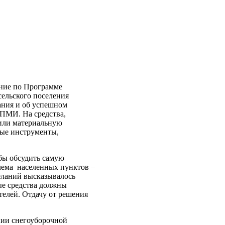
ание по Программе
сельского поселения
ания и об успешном
ППМИ. На средства,
или материальную
ные инструменты,
обы обсудить самую
лема населенных пунктов –
еланий высказывалось
ые средства должны
телей. Отдачу от решения
нии снегоуборочной