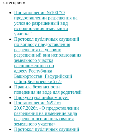
категориям
Постановление №100 “О
предоставлении разрешения на
условно разрешенный вид
использования земельного
участка”
Протокол публичных слушаний
по вопросу предоставления
разрешения на условно
разрешенный вид использования
земельного участка
расположенного по
адресу:Республика
Башкортостан, Гафурийский
район,Белоозерский с/с
Правила безопасности
поведения на воде для родителей
Прокуратура информирует
Постановление №92 от
20.07.2026г. «О предоставлении
разрешения на изменение вида
разрешенного использования
земельного участка»
Протокол публичных слушаний