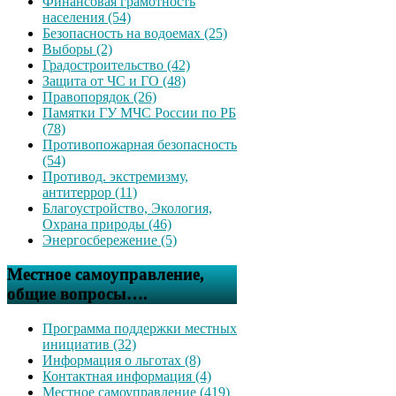
Финансовая грамотность
населения (54)
Безопасность на водоемах (25)
Выборы (2)
Градостроительство (42)
Защита от ЧС и ГО (48)
Правопорядок (26)
Памятки ГУ МЧС России по РБ
(78)
Противопожарная безопасность
(54)
Противод. экстремизму,
антитеррор (11)
Благоустройство, Экология,
Охрана природы (46)
Энергосбережение (5)
Местное самоуправление,
общие вопросы….
Программа поддержки местных
инициатив (32)
Информация о льготах (8)
Контактная информация (4)
Местное самоуправление (419)