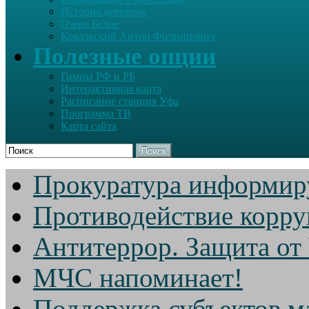
История деревень
Озеро Белое
Ковальский Антон Филиппович
Полезные опции
Гимны РФ и РБ
Интерактивная карта
Расписание станция Уфа
Программа ТВ
Карта сайта
Поиск
Прокуратура информир
Противодействие корр
Антитеррор. Защита от
МЧС напоминает!
Поддержка субъектов м