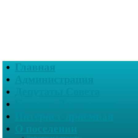
Главная
Администрация
Депутаты Совета
Каталог Документов
Интернет-приемная
О поселении
Информация о поселении