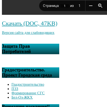
Скачать (DOC, 47KB)
Версия сайта для слабовидящих
Защита Прав
Потребителей
Градостроительство.
Проект Городская среда
Градостроительство
ПЗЗ
Формирование СГС
Бел-Оз-ЖКХ
Вниманию населения!!