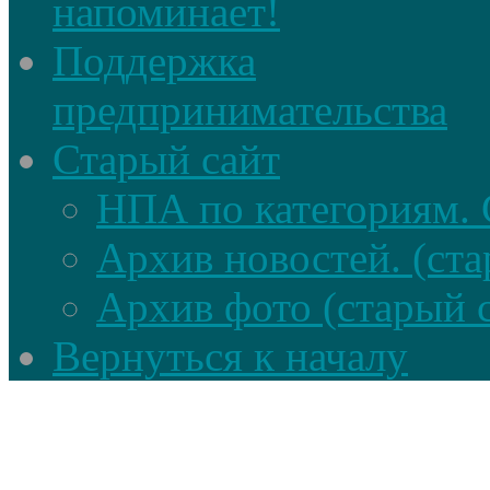
напоминает!
Поддержка
предпринимательства
Старый сайт
НПА по категориям. 
Архив новостей. (ста
Архив фото (старый 
Вернуться к началу