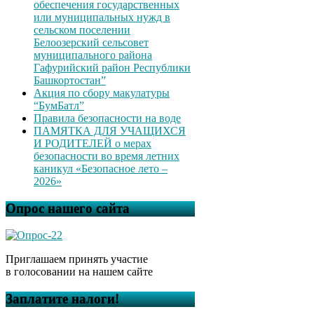
обеспечения государственных
или муниципальных нужд в
сельском поселении
Белоозерский сельсовет
муниципального района
Гафурийский район Республики
Башкортостан”
Акция по сбору макулатуры
“БумБатл”
Правила безопасности на воде
ПАМЯТКА ДЛЯ УЧАЩИХСЯ
И РОДИТЕЛЕЙ о мерах
безопасности во время летних
каникул «Безопасное лето –
2026»
Опрос нашего сайта
Приглашаем принять участие
в голосовании на нашем сайте
Заплатите налоги!