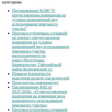
категориям
Постановление №100 “О
предоставлении разрешения на
условно разрешенный вид
использования земельного
участка”
Протокол публичных слушаний
по вопросу предоставления
разрешения на условно
разрешенный вид использования
земельного участка
расположенного по
адресу:Республика
Башкортостан, Гафурийский
район,Белоозерский с/с
Правила безопасности
поведения на воде для родителей
Прокуратура информирует
Постановление №92 от
20.07.2026г. «О предоставлении
разрешения на изменение вида
разрешенного использования
земельного участка»
Протокол публичных слушаний