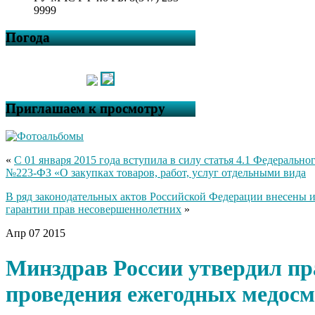
9999
Погода
Приглашаем к просмотру
«
С 01 января 2015 года вступила в силу статья 4.1 Федеральног
№223-ФЗ «О закупках товаров, работ, услуг отдельными вида
В ряд законодательных актов Российской Федерации внесены 
гарантии прав несовершеннолетних
»
Апр
07
2015
Минздрав России утвердил п
проведения ежегодных медос