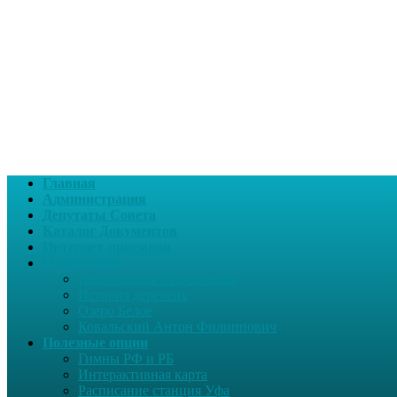
Главная
Администрация
Депутаты Совета
Каталог Документов
Интернет-приемная
О поселении
Информация о поселении
История деревень
Озеро Белое
Ковальский Антон Филиппович
Полезные опции
Гимны РФ и РБ
Интерактивная карта
Расписание станция Уфа