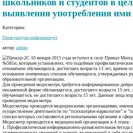
школьников и студентов в цел
выявления употребления ими
Категории:
Прокуратура информирует
автор:
admin
С 10 января 2015 года вступил в силу Приказ Минзд
№581н, которым установлено, что подобные профилактические
отношении обучающихся, достигших возраста 13 лет, врачом п
основании поименных списков обучающихся, утверждаемых р
образовательной организации.
Для проведения медосмотра требуется информированное добров
письменной форме обучающегося, достигшего возраста 15 лет, 
обучающегося, не достигшего возраста 15 лет. Данные лица впр
проведения медосмотра.
Медосмотры проводятся медицинскими организациями, имею
осуществление деятельности по “психиатрии-наркологии” и “л
списки которых составляются региональными органами в сфере
Медосмотр проводится в медицинской организации в 4 этапа:
1. Профилактическая информационно-разъяснительная беседа 
анамнестических сведений и осмотр, включающий в себя иссл