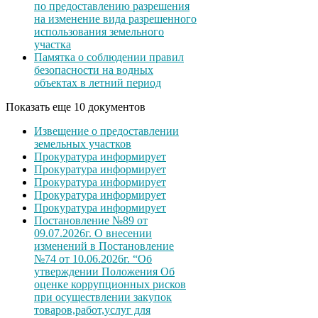
по предоставлению разрешения
на изменение вида разрешенного
использования земельного
участка
Памятка о соблюдении правил
безопасности на водных
объектах в летний период
Показать еще 10 документов
Извещение о предоставлении
земельных участков
Прокуратура информирует
Прокуратура информирует
Прокуратура информирует
Прокуратура информирует
Прокуратура информирует
Постановление №89 от
09.07.2026г. О внесении
изменений в Постановление
№74 от 10.06.2026г. “Об
утверждении Положения Об
оценке коррупционных рисков
при осуществлении закупок
товаров,работ,услуг для