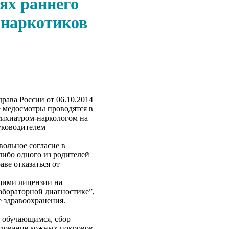
ях раннего
 наркотиков
рава России от 06.10.2014
 медосмотры проводятся в
сихиатром-наркологом на
уководителем
ольное согласие в
либо одного из родителей
аве отказаться от
щими лицензии на
абораторной диагностике”,
 здравоохранения.
с обучающимся, сбор
едование кожных покровов,