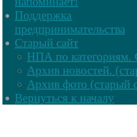
напоминает!
Поддержка
предпринимательства
Старый сайт
НПА по категориям. 
Архив новостей. (ста
Архив фото (старый 
Вернуться к началу