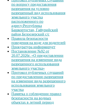
Протокол публичных слушаний
по вопросу предоставления
разрешения на условно
разрешенный вид использования
земельного участка
расположенного по
адресу:Республика
Башкортостан, Гафурийский
район,Белоозерский с/с
Правила безопасности
поведения на воде для родителей
Прокуратура информирует
Постановление №92 от
20.07.2026г. «О предоставлении
разрешения на изменение вида
разрешенного использования
земельного участка»
Протокол публичных слушаний
по предоставлению разрешения
на изменение вида разрешенного
использования земельного
участка
Памятка о соблюдении правил
безопасности на водных
объектах в летний период