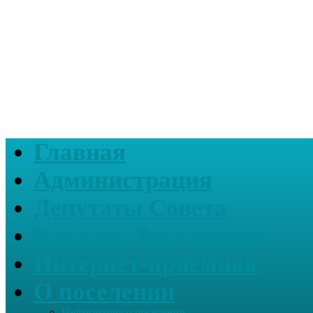
Главная
Администрация
Депутаты Совета
Каталог Документов
Интернет-приемная
О поселении
Информация о поселении