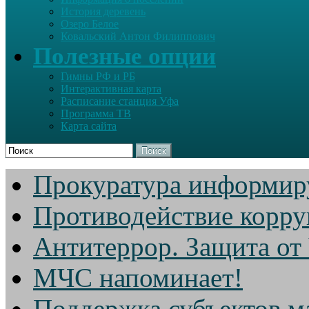
История деревень
Озеро Белое
Ковальский Антон Филиппович
Полезные опции
Гимны РФ и РБ
Интерактивная карта
Расписание станция Уфа
Программа ТВ
Карта сайта
Поиск
Прокуратура информир
Противодействие корр
Антитеррор. Защита от
МЧС напоминает!
Поддержка субъектов м