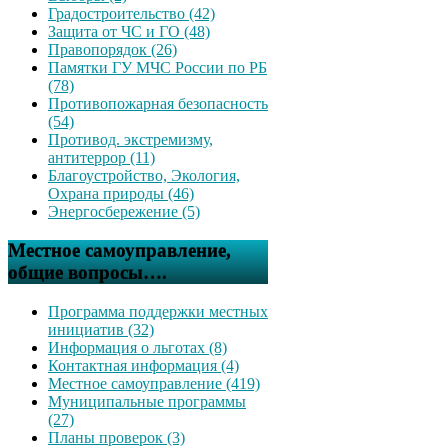
Градостроительство (42)
Защита от ЧС и ГО (48)
Правопорядок (26)
Памятки ГУ МЧС России по РБ
(78)
Противопожарная безопасность
(54)
Противод. экстремизму,
антитеррор (11)
Благоустройство, Экология,
Охрана природы (46)
Энергосбережение (5)
Местное самоуправление,
общие вопросы….
Программа поддержки местных
инициатив (32)
Информация о льготах (8)
Контактная информация (4)
Местное самоуправление (419)
Муниципальные программы
(27)
Планы проверок (3)