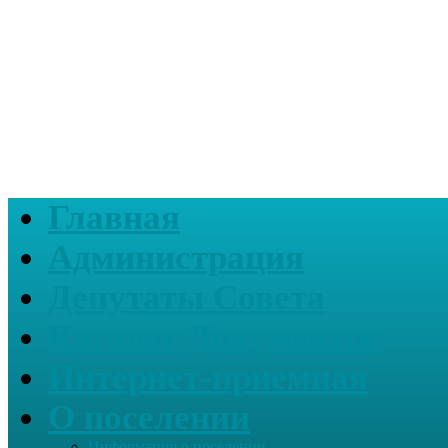
Главная
Администрация
Депутаты Совета
Каталог Документов
Интернет-приемная
О поселении
Информация о поселении