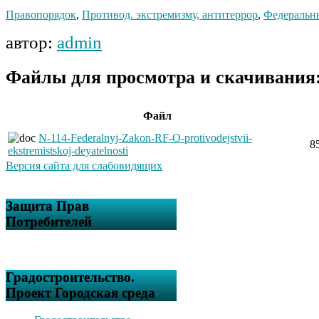
Правопорядок
,
Противод. экстремизму, антитеррор
,
Федераль
автор:
admin
Файлы для просмотра и скачивания
Файл
N-114-Federalnyj-Zakon-RF-O-protivodejstvii-
8
ekstremistskoj-deyatelnosti
Версия сайта для слабовидящих
Защита Прав
Потребителей
Градостроительство.
Проект Городская среда