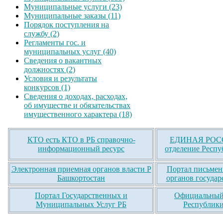
Муниципальные услуги (23)
Муниципальные заказы (11)
Порядок поступления на
службу (2)
Регламенты гос. и
муниципальных услуг (40)
Сведения о вакантных
должностях (2)
Условия и результаты
конкурсов (1)
Сведения о доходах, расходах,
об имуществе и обязательствах
имущественного характера (18)
КТО есть КТО в РБ справочно-
ЕДИНАЯ РОСС
информационный ресурс
отделение Респу
Электронная приемная органов власти Р
Портал письмен
Башкортостан
органов государ
Портал Государственных и
Официальный 
Муниципальных Услуг РБ
Республики