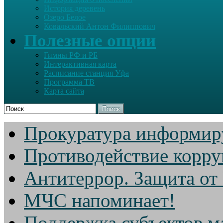
История деревень
Озеро Белое
Ковальский Антон Филиппович
Полезные опции
Гимны РФ и РБ
Интерактивная карта
Расписание станция Уфа
Программа ТВ
Карта сайта
Поиск
Прокуратура информир
Противодействие корр
Антитеррор. Защита от
МЧС напоминает!
Поддержка субъектов м