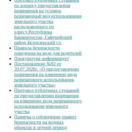
Протокол публичных слушаний
по вопросу предоставления
разрешения на условно
разрешенный вид использования
земельного участка
расположенного по
адресу:Республика
Башкортостан, Гафурийский
район,Белоозерский с/с
Правила безопасности
поведения на воде для родителей
Прокуратура информирует
Постановление №92 от
20.07.2026г. «О предоставлении
разрешения на изменение вида
разрешенного использования
земельного участка»
Протокол публичных слушаний
по предоставлению разрешения
на изменение вида разрешенного
использования земельного
участка
Памятка о соблюдении правил
безопасности на водных
объектах в летний период