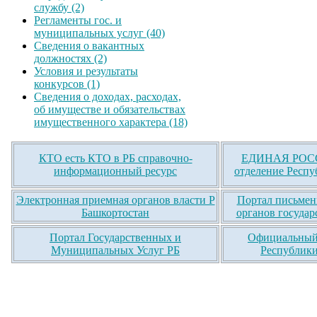
службу (2)
Регламенты гос. и
муниципальных услуг (40)
Сведения о вакантных
должностях (2)
Условия и результаты
конкурсов (1)
Сведения о доходах, расходах,
об имуществе и обязательствах
имущественного характера (18)
КТО есть КТО в РБ справочно-
ЕДИНАЯ РОСС
информационный ресурс
отделение Респу
Электронная приемная органов власти Р
Портал письмен
Башкортостан
органов государ
Портал Государственных и
Официальный 
Муниципальных Услуг РБ
Республики