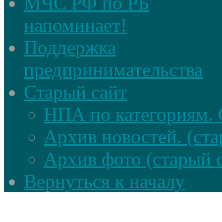
МЧС РФ по РБ
напоминает!
Поддержка
предпринимательства
Старый сайт
НПА по категориям. 
Архив новостей. (ста
Архив фото (старый 
Вернуться к началу