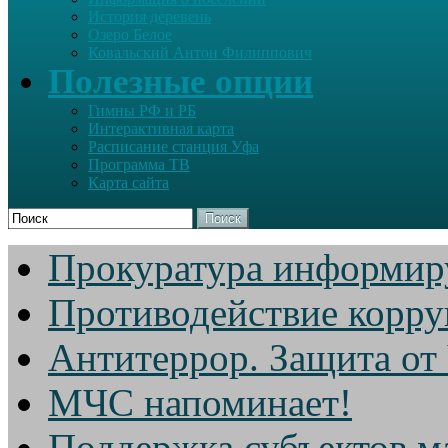
История деревень
Озеро Белое
Ковальский Антон Филиппович
Полезные опции
Гимны РФ и РБ
Интерактивная карта
Расписание станция Уфа
Программа ТВ
Карта сайта
Поиск
Прокуратура информир
Противодействие корр
Антитеррор. Защита от
МЧС напоминает!
Поддержка субъектов м