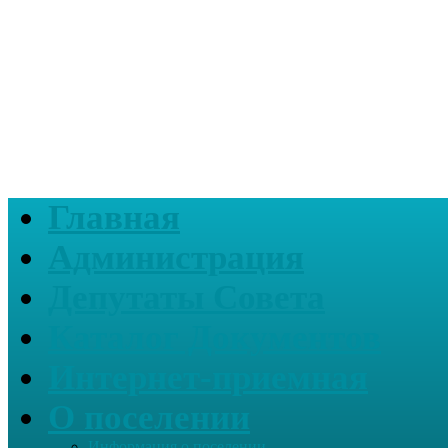
Главная
Администрация
Депутаты Совета
Каталог Документов
Интернет-приемная
О поселении
Информация о поселении