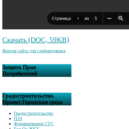
Скачать (DOC, 59KB)
Версия сайта для слабовидящих
Защита Прав
Потребителей
Градостроительство.
Проект Городская среда
Градостроительство
ПЗЗ
Формирование СГС
Бел-Оз-ЖКХ