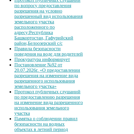
Протокол публичных слушаний
по вопросу предоставления
разрешения на условно
разрешенный вид использования
земельного участка
расположенного по
адресу:Республика
Башкортостан, Гафурийский
район,Белоозерский с/с
Правила безопасности
поведения на воде для родителей
Прокуратура информирует
Постановление №92 от
20.07.2026г. «О предоставлении
разрешения на изменение вида
разрешенного использования
земельного участка»
Протокол публичных слушаний
по предоставлению разрешения
на изменение вида разрешенного
использования земельного
участка
Памятка о соблюдении правил
безопасности на водных
объектах в летний период