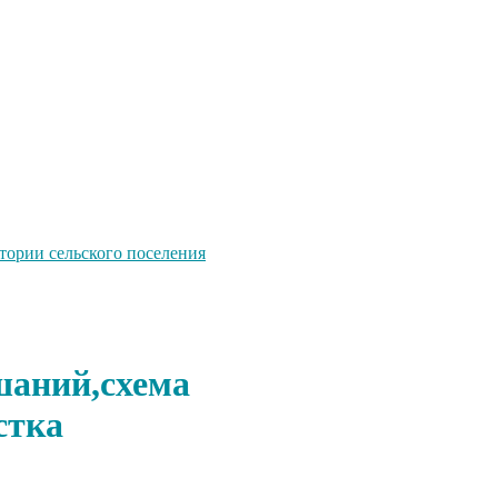
тории сельского поселения
шаний,схема
стка