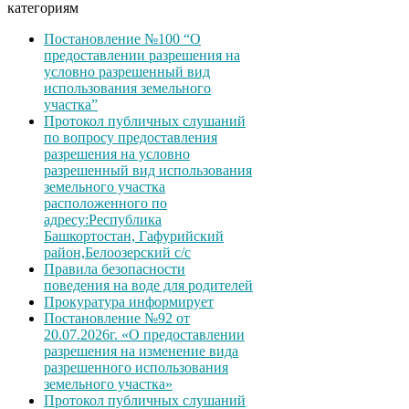
категориям
Постановление №100 “О
предоставлении разрешения на
условно разрешенный вид
использования земельного
участка”
Протокол публичных слушаний
по вопросу предоставления
разрешения на условно
разрешенный вид использования
земельного участка
расположенного по
адресу:Республика
Башкортостан, Гафурийский
район,Белоозерский с/с
Правила безопасности
поведения на воде для родителей
Прокуратура информирует
Постановление №92 от
20.07.2026г. «О предоставлении
разрешения на изменение вида
разрешенного использования
земельного участка»
Протокол публичных слушаний