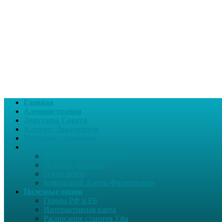
Главная
Администрация
Депутаты Совета
Каталог Документов
Интернет-приемная
О поселении
Информация о поселении
История деревень
Озеро Белое
Ковальский Антон Филиппович
Полезные опции
Гимны РФ и РБ
Интерактивная карта
Расписание станция Уфа