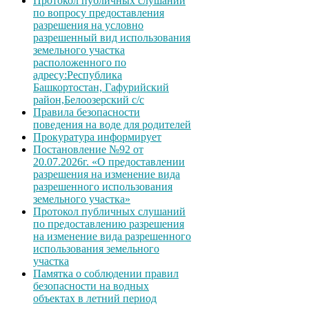
Протокол публичных слушаний
по вопросу предоставления
разрешения на условно
разрешенный вид использования
земельного участка
расположенного по
адресу:Республика
Башкортостан, Гафурийский
район,Белоозерский с/с
Правила безопасности
поведения на воде для родителей
Прокуратура информирует
Постановление №92 от
20.07.2026г. «О предоставлении
разрешения на изменение вида
разрешенного использования
земельного участка»
Протокол публичных слушаний
по предоставлению разрешения
на изменение вида разрешенного
использования земельного
участка
Памятка о соблюдении правил
безопасности на водных
объектах в летний период