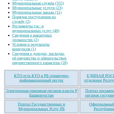
Муниципальная служба (355)
Муниципальные услуги (23)
Муниципальные заказы (11)
Порядок поступления на
службу (2)
Регламенты гос. и
муниципальных услуг (40)
Сведения о вакантных
должностях (2)
Условия и результаты
конкурсов (1)
Сведения о доходах, расходах,
об имуществе и обязательствах
имущественного характера (18)
КТО есть КТО в РБ справочно-
ЕДИНАЯ РОСС
информационный ресурс
отделение Респу
Электронная приемная органов власти Р
Портал письмен
Башкортостан
органов государ
Портал Государственных и
Официальный 
Муниципальных Услуг РБ
Республики