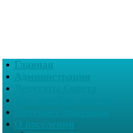
Главная
Администрация
Депутаты Совета
Каталог Документов
Интернет-приемная
О поселении
Информация о поселении