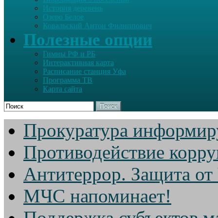
История деревень
Озеро Белое
Ковальский Антон Филиппович
Полезные опции
Гимны РФ и РБ
Интерактивная карта
Расписание станция Уфа
Программа ТВ
Карта сайта
Поиск
Прокуратура информир
Противодействие корр
Антитеррор. Защита от
МЧС напоминает!
Поддержка субъектов м