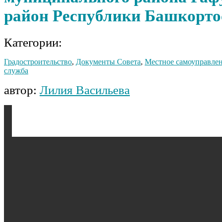
район Республики Башкорто
Категории:
Градостроительство
,
Документы Совета
,
Местное самоуправле
служба
автор:
Лилия Васильева