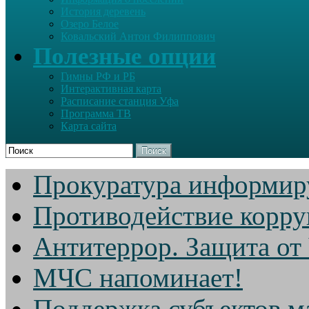
История деревень
Озеро Белое
Ковальский Антон Филиппович
Полезные опции
Гимны РФ и РБ
Интерактивная карта
Расписание станция Уфа
Программа ТВ
Карта сайта
Поиск
Прокуратура информир
Противодействие корр
Антитеррор. Защита от
МЧС напоминает!
Поддержка субъектов м