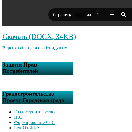
Скачать (DOCX, 34KB)
Версия сайта для слабовидящих
Защита Прав
Потребителей
Градостроительство.
Проект Городская среда
Градостроительство
ПЗЗ
Формирование СГС
Бел-Оз-ЖКХ