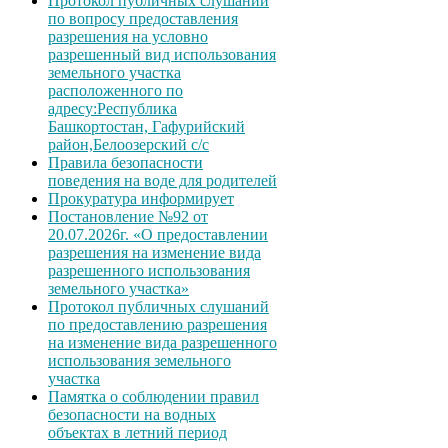
Протокол публичных слушаний
по вопросу предоставления
разрешения на условно
разрешенный вид использования
земельного участка
расположенного по
адресу:Республика
Башкортостан, Гафурийский
район,Белоозерский с/с
Правила безопасности
поведения на воде для родителей
Прокуратура информирует
Постановление №92 от
20.07.2026г. «О предоставлении
разрешения на изменение вида
разрешенного использования
земельного участка»
Протокол публичных слушаний
по предоставлению разрешения
на изменение вида разрешенного
использования земельного
участка
Памятка о соблюдении правил
безопасности на водных
объектах в летний период