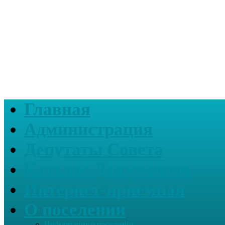
Главная
Администрация
Депутаты Совета
Каталог Документов
Интернет-приемная
О поселении
Информация о поселении