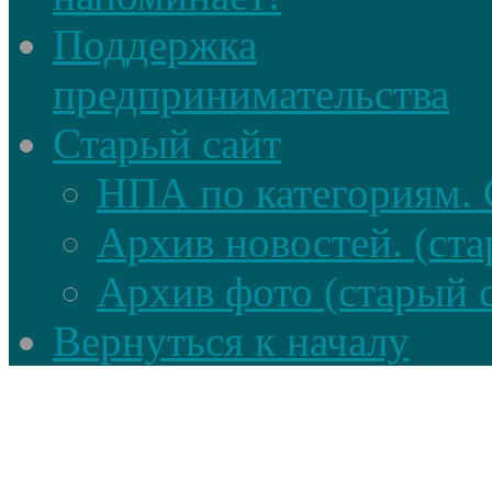
Поддержка
предпринимательства
Старый сайт
НПА по категориям. 
Архив новостей. (ста
Архив фото (старый 
Вернуться к началу