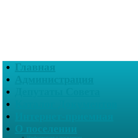
Главная
Администрация
Депутаты Совета
Каталог Документов
Интернет-приемная
О поселении
Информация о поселении