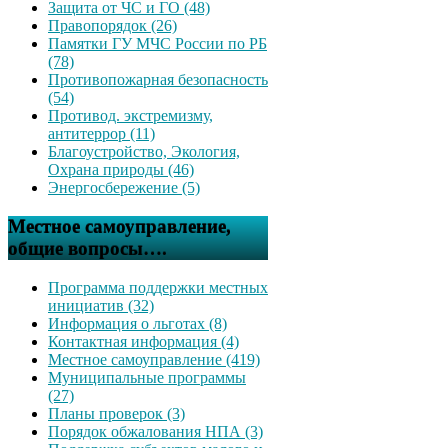
Защита от ЧС и ГО (48)
Правопорядок (26)
Памятки ГУ МЧС России по РБ
(78)
Противопожарная безопасность
(54)
Противод. экстремизму,
антитеррор (11)
Благоустройство, Экология,
Охрана природы (46)
Энергосбережение (5)
Местное самоуправление,
общие вопросы….
Программа поддержки местных
инициатив (32)
Информация о льготах (8)
Контактная информация (4)
Местное самоуправление (419)
Муниципальные программы
(27)
Планы проверок (3)
Порядок обжалования НПА (3)