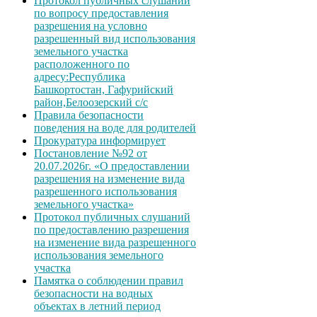
Протокол публичных слушаний
по вопросу предоставления
разрешения на условно
разрешенный вид использования
земельного участка
расположенного по
адресу:Республика
Башкортостан, Гафурийский
район,Белоозерский с/с
Правила безопасности
поведения на воде для родителей
Прокуратура информирует
Постановление №92 от
20.07.2026г. «О предоставлении
разрешения на изменение вида
разрешенного использования
земельного участка»
Протокол публичных слушаний
по предоставлению разрешения
на изменение вида разрешенного
использования земельного
участка
Памятка о соблюдении правил
безопасности на водных
объектах в летний период