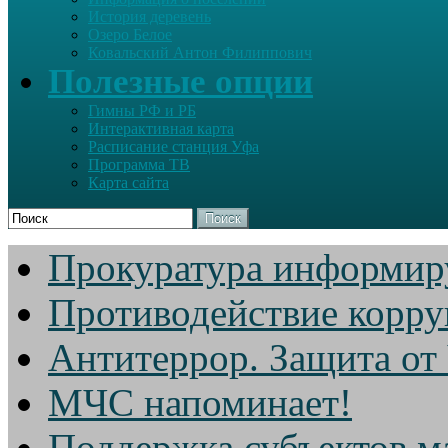
История деревень
Озеро Белое
Ковальский Антон Филиппович
Полезные опции
Гимны РФ и РБ
Интерактивная карта
Расписание станция Уфа
Программа ТВ
Карта сайта
Поиск
Прокуратура информир
Противодействие корр
Антитеррор. Защита от
МЧС напоминает!
Поддержка субъектов м