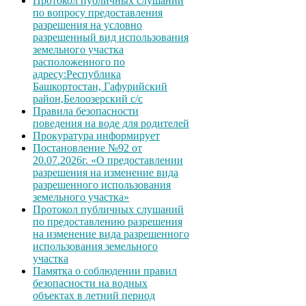
Протокол публичных слушаний
по вопросу предоставления
разрешения на условно
разрешенный вид использования
земельного участка
расположенного по
адресу:Республика
Башкортостан, Гафурийский
район,Белоозерский с/с
Правила безопасности
поведения на воде для родителей
Прокуратура информирует
Постановление №92 от
20.07.2026г. «О предоставлении
разрешения на изменение вида
разрешенного использования
земельного участка»
Протокол публичных слушаний
по предоставлению разрешения
на изменение вида разрешенного
использования земельного
участка
Памятка о соблюдении правил
безопасности на водных
объектах в летний период