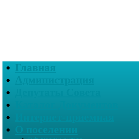
Главная
Администрация
Депутаты Совета
Каталог Документов
Интернет-приемная
О поселении
Информация о поселении