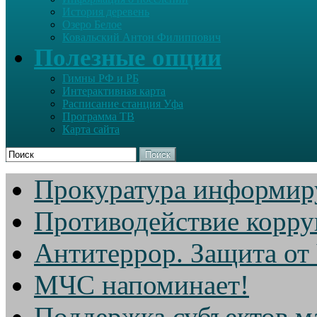
История деревень
Озеро Белое
Ковальский Антон Филиппович
Полезные опции
Гимны РФ и РБ
Интерактивная карта
Расписание станция Уфа
Программа ТВ
Карта сайта
Поиск
Прокуратура информир
Противодействие корр
Антитеррор. Защита от
МЧС напоминает!
Поддержка субъектов м