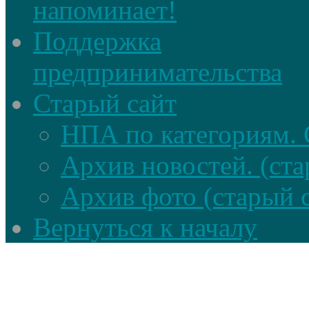
напоминает!
Поддержка
предпринимательства
Старый сайт
НПА по категориям. 
Архив новостей. (ста
Архив фото (старый 
Вернуться к началу