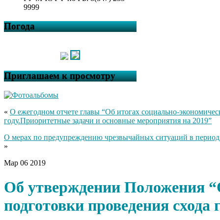
9999
Погода
Приглашаем к просмотру
«
О ежегодном отчете главы “Об итогах социально-экономическ
году.Приоритетные задачи и основные мероприятия на 2019”
О мерах по предупреждению чрезвычайных ситуаций в период 
»
Мар
06
2019
Об утверждении Положения “
подготовки проведения схода 