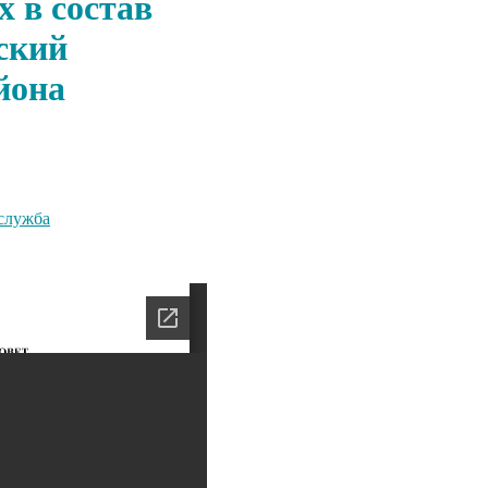
 в состав
ский
йона
служба