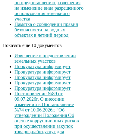
по предоставлению разрешения
на изменение вида разрешенного
использования земельного
участка
Памятка о соблюдении правил
безопасности на водных
объектах в летний период
Показать еще 10 документов
Извещение о предоставлении
земельных участков
Прокуратура информирует
Прокуратура информирует
Прокуратура информирует
Прокуратура информирует
Прокуратура информирует
Постановление №89 от
09.07.2026г. О внесении
изменений в Постановление
№74 от 10.06.2026г. “Об
утверждении Положения Об
оценке коррупционных рисков
при осуществлении закупок
товаров,работ,услуг для