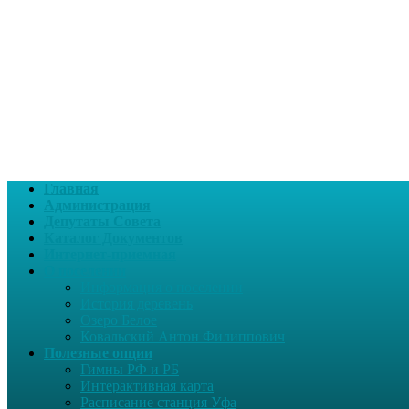
Главная
Администрация
Депутаты Совета
Каталог Документов
Интернет-приемная
О поселении
Информация о поселении
История деревень
Озеро Белое
Ковальский Антон Филиппович
Полезные опции
Гимны РФ и РБ
Интерактивная карта
Расписание станция Уфа