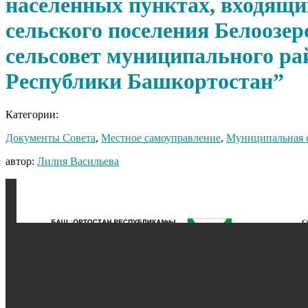
населенных пунктах, входящих
сельского поселения Белоозер
сельсовет муниципального ра
Республики Башкортостан”
Категории:
Документы Совета
,
Местное самоуправление
,
Муниципальная 
автор:
Лилия Васильева