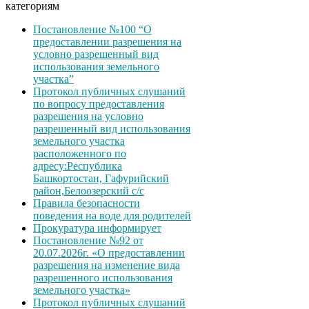
категориям
Постановление №100 “О
предоставлении разрешения на
условно разрешенный вид
использования земельного
участка”
Протокол публичных слушаний
по вопросу предоставления
разрешения на условно
разрешенный вид использования
земельного участка
расположенного по
адресу:Республика
Башкортостан, Гафурийский
район,Белоозерский с/с
Правила безопасности
поведения на воде для родителей
Прокуратура информирует
Постановление №92 от
20.07.2026г. «О предоставлении
разрешения на изменение вида
разрешенного использования
земельного участка»
Протокол публичных слушаний