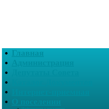
Главная
Администрация
Депутаты Совета
Каталог Документов
Интернет-приемная
О поселении
Информация о поселении