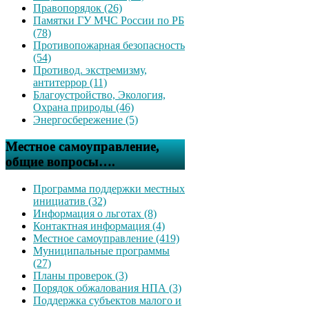
Правопорядок (26)
Памятки ГУ МЧС России по РБ
(78)
Противопожарная безопасность
(54)
Противод. экстремизму,
антитеррор (11)
Благоустройство, Экология,
Охрана природы (46)
Энергосбережение (5)
Местное самоуправление,
общие вопросы….
Программа поддержки местных
инициатив (32)
Информация о льготах (8)
Контактная информация (4)
Местное самоуправление (419)
Муниципальные программы
(27)
Планы проверок (3)
Порядок обжалования НПА (3)
Поддержка субъектов малого и