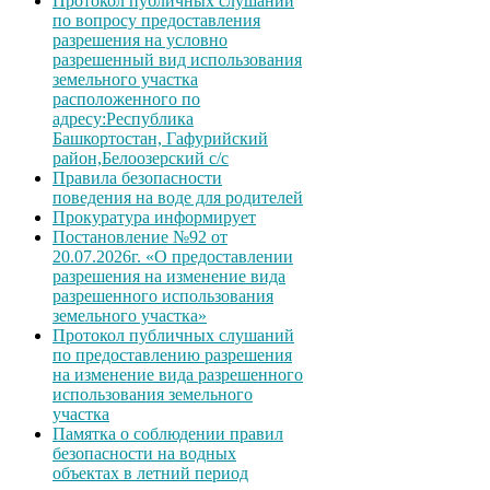
Протокол публичных слушаний
по вопросу предоставления
разрешения на условно
разрешенный вид использования
земельного участка
расположенного по
адресу:Республика
Башкортостан, Гафурийский
район,Белоозерский с/с
Правила безопасности
поведения на воде для родителей
Прокуратура информирует
Постановление №92 от
20.07.2026г. «О предоставлении
разрешения на изменение вида
разрешенного использования
земельного участка»
Протокол публичных слушаний
по предоставлению разрешения
на изменение вида разрешенного
использования земельного
участка
Памятка о соблюдении правил
безопасности на водных
объектах в летний период