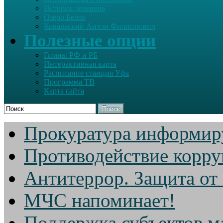
История деревень
Озеро Белое
Ковальский Антон Филиппович
Полезные опции
Гимны РФ и РБ
Интерактивная карта
Расписание станция Уфа
Программа ТВ
Карта сайта
Поиск
Прокуратура информир
Противодействие корр
Антитеррор. Защита от
МЧС напоминает!
Поддержка субъектов м