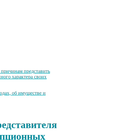
 причинам представить
нного характера своих
дах, об имуществе и
едставителя
упционных