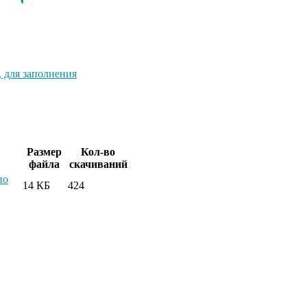
 для заполнения
Размер
Кол-во
файла
скачиваний
по
14 КБ
424