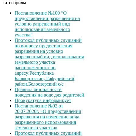
категориям
Постановление №100 “О
предоставлении разрешения на
условно разрешенный вид
использования земельного
участка”
Протокол публичных слушаний
по вопросу предоставления
разрешения на условно
разрешенный вид использования
земельного участка
расположенного по
адресу:Республика
Башкортостан, Гафурийский
район,Белоозерский с/с
Правила безопасности
поведения на воде для родителей
Прокуратура информирует
Постановление №92 от
20.07.2026г. «О предоставлении
разрешения на изменение вида
разрешенного использования
земельного участка»
Протокол публичных слушаний