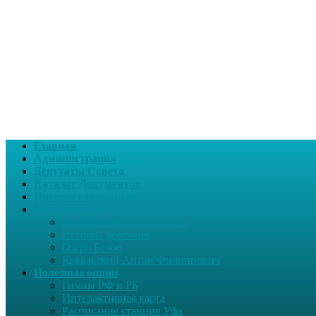
Главная
Администрация
Депутаты Совета
Каталог Документов
Интернет-приемная
О поселении
Информация о поселении
История деревень
Озеро Белое
Ковальский Антон Филиппович
Полезные опции
Гимны РФ и РБ
Интерактивная карта
Расписание станция Уфа