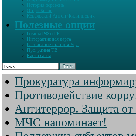
История деревень
Озеро Белое
Ковальский Антон Филиппович
Полезные опции
Гимны РФ и РБ
Интерактивная карта
Расписание станция Уфа
Программа ТВ
Карта сайта
Поиск
Прокуратура информир
Противодействие корр
Антитеррор. Защита от
МЧС напоминает!
Поддержка субъектов м