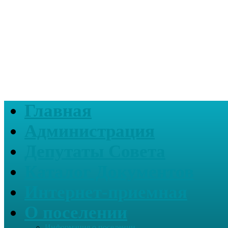
Главная
Администрация
Депутаты Совета
Каталог Документов
Интернет-приемная
О поселении
Информация о поселении