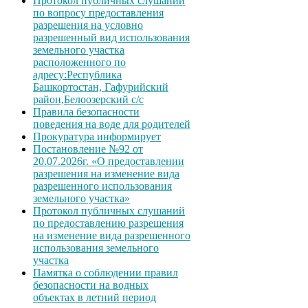
Протокол публичных слушаний
по вопросу предоставления
разрешения на условно
разрешенный вид использования
земельного участка
расположенного по
адресу:Республика
Башкортостан, Гафурийский
район,Белоозерский с/с
Правила безопасности
поведения на воде для родителей
Прокуратура информирует
Постановление №92 от
20.07.2026г. «О предоставлении
разрешения на изменение вида
разрешенного использования
земельного участка»
Протокол публичных слушаний
по предоставлению разрешения
на изменение вида разрешенного
использования земельного
участка
Памятка о соблюдении правил
безопасности на водных
объектах в летний период