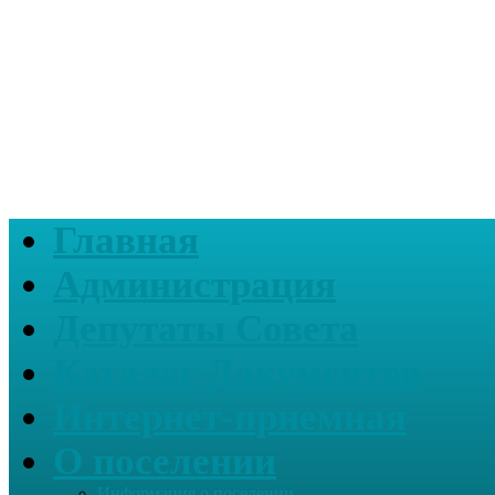
Главная
Администрация
Депутаты Совета
Каталог Документов
Интернет-приемная
О поселении
Информация о поселении