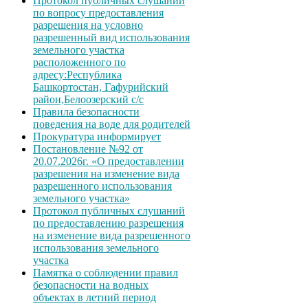
Протокол публичных слушаний
по вопросу предоставления
разрешения на условно
разрешенный вид использования
земельного участка
расположенного по
адресу:Республика
Башкортостан, Гафурийский
район,Белоозерский с/с
Правила безопасности
поведения на воде для родителей
Прокуратура информирует
Постановление №92 от
20.07.2026г. «О предоставлении
разрешения на изменение вида
разрешенного использования
земельного участка»
Протокол публичных слушаний
по предоставлению разрешения
на изменение вида разрешенного
использования земельного
участка
Памятка о соблюдении правил
безопасности на водных
объектах в летний период