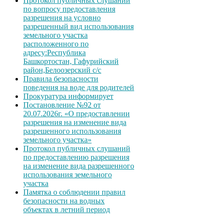
Протокол публичных слушаний
по вопросу предоставления
разрешения на условно
разрешенный вид использования
земельного участка
расположенного по
адресу:Республика
Башкортостан, Гафурийский
район,Белоозерский с/с
Правила безопасности
поведения на воде для родителей
Прокуратура информирует
Постановление №92 от
20.07.2026г. «О предоставлении
разрешения на изменение вида
разрешенного использования
земельного участка»
Протокол публичных слушаний
по предоставлению разрешения
на изменение вида разрешенного
использования земельного
участка
Памятка о соблюдении правил
безопасности на водных
объектах в летний период