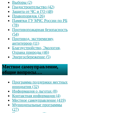
Выборы (2)
Градостроительство (42)
Защита от ЧС и ГО (48)
Правопорядок (26)
Памятки ГУ МЧС России по РБ
(78)
Противопожарная безопасность
(54)
Противод. экстремизму,
антитеррор (11)
Благоустройство, Экология,
Охрана природы (46)
Энергосбережение (5)
Местное самоуправление,
общие вопросы….
Программа поддержки местных
инициатив (32)
Информация о льготах (8)
Контактная информация (4)
Местное самоуправление (419)
Муниципальные программы
(27)