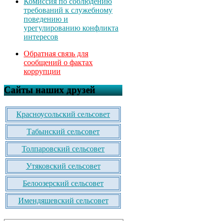
Комиссия по соблюдению
требований к служебному
поведению и
урегулированию конфликта
интересов
Обратная связь для
сообщений о фактах
коррупции
Сайты наших друзей
Красноусольский сельсовет
Табынский сельсовет
Толпаровский сельсовет
Утяковский сельсовет
Белоозерский сельсовет
Имендяшевский сельсовет