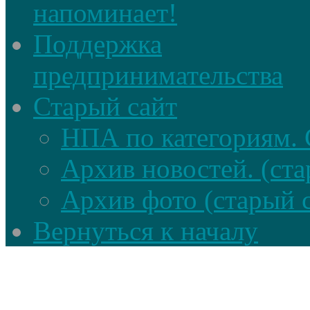
напоминает!
Поддержка
предпринимательства
Старый сайт
НПА по категориям. 
Архив новостей. (ста
Архив фото (старый 
Вернуться к началу