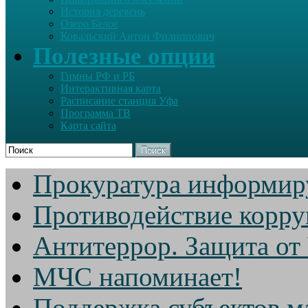
История деревень
Озеро Белое
Ковальский Антон Филиппович
Полезные опции
Гимны РФ и РБ
Интерактивная карта
Расписание станция Уфа
Программа ТВ
Карта сайта
Поиск
Прокуратура информир
Противодействие корр
Антитеррор. Защита от
МЧС напоминает!
Поддержка субъектов м