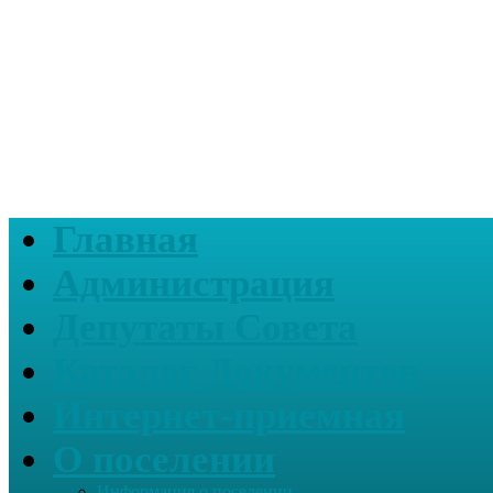
Главная
Администрация
Депутаты Совета
Каталог Документов
Интернет-приемная
О поселении
Информация о поселении