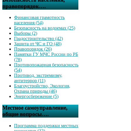
правопорядок….
Финансовая грамотность
населения (54)
Безопасность на водоемах (25)
Выборы (2)
Градостроительство (42)
Защита от ЧС и ГО (48)
Правопорядок (26)
Памятки ГУ МЧС России по РБ
(78)
Противопожарная безопасность
(54)
Противод. экстремизму,
антитеррор (11)
Благоустройство, Экология,
Охрана природы (46)
Энергосбережение (5)
Местное самоуправление,
общие вопросы….
Программа поддержки местных
инициатив (32)