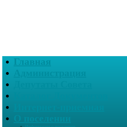
Главная
Администрация
Депутаты Совета
Каталог Документов
Интернет-приемная
О поселении
Информация о поселении