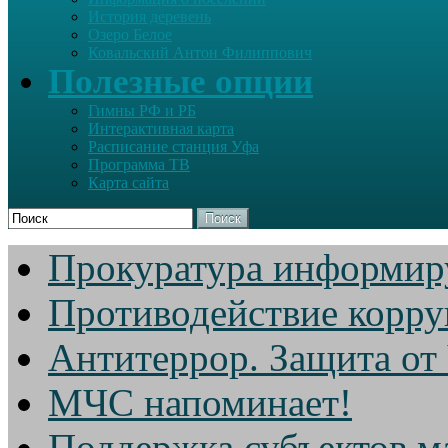
История деревень
Озеро Белое
Ковальский Антон Филиппович
Полезные опции
Гимны РФ и РБ
Интерактивная карта
Расписание станция Уфа
Программа ТВ
Карта сайта
Поиск
Прокуратура информир
Противодействие корр
Антитеррор. Защита от
МЧС напоминает!
Поддержка субъектов м