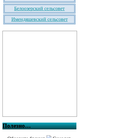
Белоозерский сельсовет
Имендяшевский сельсовет
Полезно…