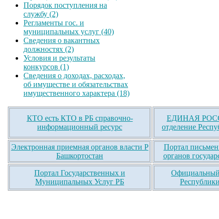
Порядок поступления на
службу (2)
Регламенты гос. и
муниципальных услуг (40)
Сведения о вакантных
должностях (2)
Условия и результаты
конкурсов (1)
Сведения о доходах, расходах,
об имуществе и обязательствах
имущественного характера (18)
КТО есть КТО в РБ справочно-
ЕДИНАЯ РОСС
информационный ресурс
отделение Респу
Электронная приемная органов власти Р
Портал письмен
Башкортостан
органов государ
Портал Государственных и
Официальный 
Муниципальных Услуг РБ
Республики