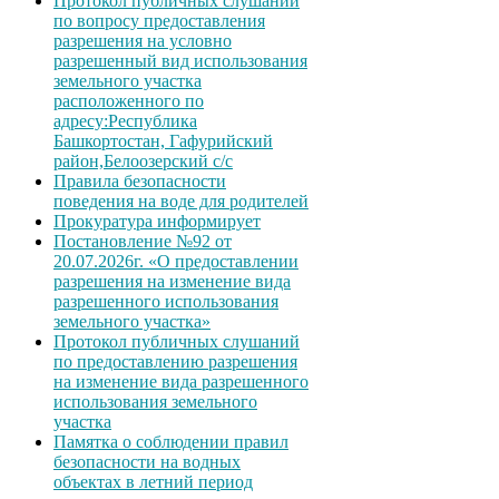
Протокол публичных слушаний
по вопросу предоставления
разрешения на условно
разрешенный вид использования
земельного участка
расположенного по
адресу:Республика
Башкортостан, Гафурийский
район,Белоозерский с/с
Правила безопасности
поведения на воде для родителей
Прокуратура информирует
Постановление №92 от
20.07.2026г. «О предоставлении
разрешения на изменение вида
разрешенного использования
земельного участка»
Протокол публичных слушаний
по предоставлению разрешения
на изменение вида разрешенного
использования земельного
участка
Памятка о соблюдении правил
безопасности на водных
объектах в летний период