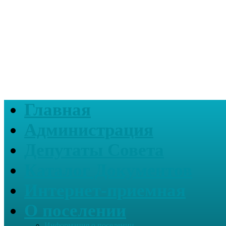
Главная
Администрация
Депутаты Совета
Каталог Документов
Интернет-приемная
О поселении
Информация о поселении