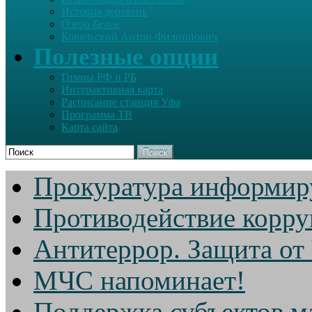
История деревень
Озеро Белое
Ковальский Антон Филиппович
Полезные опции
Гимны РФ и РБ
Интерактивная карта
Расписание станция Уфа
Программа ТВ
Карта сайта
Поиск
Прокуратура информир
Противодействие корр
Антитеррор. Защита от
МЧС напоминает!
Поддержка субъектов м