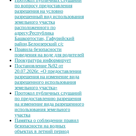
Протокол публичных слушаний
по вопросу предоставления
разрешения на условно
разрешенный вид использования
земельного участка
расположенного по
адресу:Республика
Башкортостан, Гафурийский
район,Белоозерский с/с
Правила безопасности
поведения на воде для родителей
Прокуратура информирует
Постановление №92 от
20.07.2026г. «О предоставлении
разрешения на изменение вида
разрешенного использования
земельного участка»
Протокол публичных слушаний
по предоставлению разрешения
на изменение вида разрешенного
использования земельного
участка
Памятка о соблюдении правил
безопасности на водных
объектах в летний период