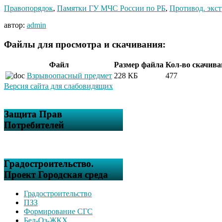
Правопорядок
,
Памятки ГУ МЧС России по РБ
,
Противод. экст
автор:
admin
Файлы для просмотра и скачивания:
Файл
Размер файла
Кол-во скачив
Взрывоопасный предмет
228 КБ
477
Версия сайта для слабовидящих
Защита Прав
Потребителей
Градостроительство.
Проект Городская среда
Градостроительство
ПЗЗ
Формирование СГС
Бел-Оз-ЖКХ