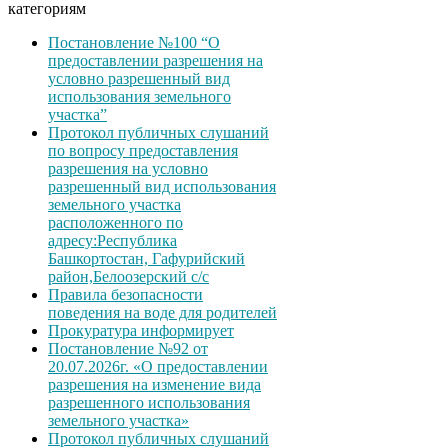
категориям
Постановление №100 “О
предоставлении разрешения на
условно разрешенный вид
использования земельного
участка”
Протокол публичных слушаний
по вопросу предоставления
разрешения на условно
разрешенный вид использования
земельного участка
расположенного по
адресу:Республика
Башкортостан, Гафурийский
район,Белоозерский с/с
Правила безопасности
поведения на воде для родителей
Прокуратура информирует
Постановление №92 от
20.07.2026г. «О предоставлении
разрешения на изменение вида
разрешенного использования
земельного участка»
Протокол публичных слушаний