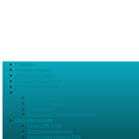
Главная
Администрация
Депутаты Совета
Каталог Документов
Интернет-приемная
О поселении
Информация о поселении
История деревень
Озеро Белое
Ковальский Антон Филиппович
Полезные опции
Гимны РФ и РБ
Интерактивная карта
Расписание станция Уфа