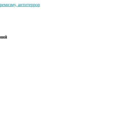
ремизму, антитеррор
аний