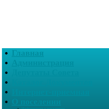
Главная
Администрация
Депутаты Совета
Каталог Документов
Интернет-приемная
О поселении
Информация о поселении