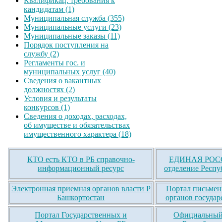
Квалификац. требования к
кандидатам (1)
Муниципальная служба (355)
Муниципальные услуги (23)
Муниципальные заказы (11)
Порядок поступления на
службу (2)
Регламенты гос. и
муниципальных услуг (40)
Сведения о вакантных
должностях (2)
Условия и результаты
конкурсов (1)
Сведения о доходах, расходах,
об имуществе и обязательствах
имущественного характера (18)
КТО есть КТО в РБ справочно-
ЕДИНАЯ РОСС
информационный ресурс
отделение Респу
Электронная приемная органов власти Р
Портал письмен
Башкортостан
органов государ
Портал Государственных и
Официальный 