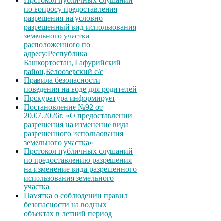
Протокол публичных слушаний
по вопросу предоставления
разрешения на условно
разрешенный вид использования
земельного участка
расположенного по
адресу:Республика
Башкортостан, Гафурийский
район,Белоозерский с/с
Правила безопасности
поведения на воде для родителей
Прокуратура информирует
Постановление №92 от
20.07.2026г. «О предоставлении
разрешения на изменение вида
разрешенного использования
земельного участка»
Протокол публичных слушаний
по предоставлению разрешения
на изменение вида разрешенного
использования земельного
участка
Памятка о соблюдении правил
безопасности на водных
объектах в летний период