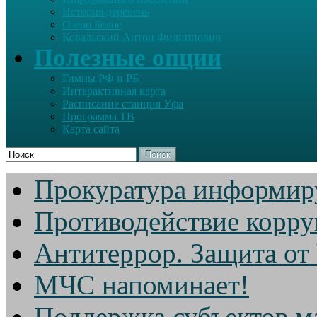
История деревень
Озеро Белое
Ковальский Антон Филиппович
Полезные опции
Гимны РФ и РБ
Интерактивная карта
Расписание станция Уфа
Программа ТВ
Карта сайта
Поиск
Прокуратура информир
Противодействие корр
Антитеррор. Защита от
МЧС напоминает!
Поддержка субъектов м