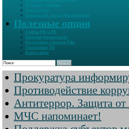
История деревень
Озеро Белое
Ковальский Антон Филиппович
Полезные опции
Гимны РФ и РБ
Интерактивная карта
Расписание станция Уфа
Программа ТВ
Карта сайта
Поиск
Прокуратура информир
Противодействие корр
Антитеррор. Защита от
МЧС напоминает!
Поддержка субъектов м