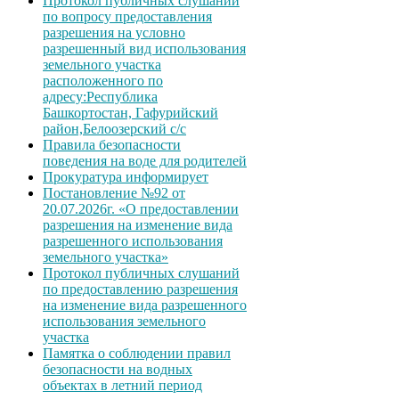
Протокол публичных слушаний
по вопросу предоставления
разрешения на условно
разрешенный вид использования
земельного участка
расположенного по
адресу:Республика
Башкортостан, Гафурийский
район,Белоозерский с/с
Правила безопасности
поведения на воде для родителей
Прокуратура информирует
Постановление №92 от
20.07.2026г. «О предоставлении
разрешения на изменение вида
разрешенного использования
земельного участка»
Протокол публичных слушаний
по предоставлению разрешения
на изменение вида разрешенного
использования земельного
участка
Памятка о соблюдении правил
безопасности на водных
объектах в летний период