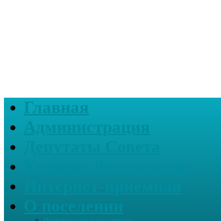
Главная
Администрация
Депутаты Совета
Каталог Документов
Интернет-приемная
О поселении
Информация о поселении